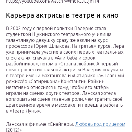
https://youtube.com/watch?v=m6RJJCJjmT4
Карьера актрисы в театре и кино
В 2002 году с первой попытки Валерия стала
студенткой Щукинского театрального училища,
талантливую девушку сразу же взяли на курс
профессора Юрия Шлыкова. На третьем курсе, Лера
уже принимала участие в своих первых театральных
спектаклях, сначала в «Али-баба и сорок
разбойников», потом в «Страна любви». А первый
опыт профессиональной актрисы Валерия получила
в театре имени Вахтангова и «Сатирикона». Главный
режиссёр «Сатирикона» Константин Райкин
негативно относился к тому, чтобы его актёры
играли на сценах других театров. Ланская хотела
воплощать на сцене главные роли, чем тратить своё
драгоценное время в массовке, и перешла работать
в «Театр Луны».
Ланская в фильме «Снайперы.
Любовь под прицелом
(2012)»