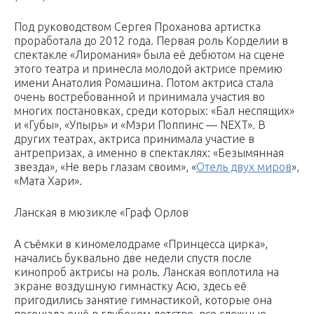
Под руководством Сергея Проханова артистка
проработала до 2012 года. Первая роль Корделии в
спектакле «Лиромания» была её дебютом на сцене
этого театра и принесла молодой актрисе премию
имени Анатолия Ромашина. Потом актриса стала
очень востребованной и принимала участия во
многих постановках, среди которых: «Бал неспящих»
и «Губы», «Упырь» и «Мэри Поппинс — NEXT». В
других театрах, актриса принимала участие в
антрепризах, а именно в спектаклях: «Безымянная
звезда», «Не верь глазам своим», «
Отель двух миров
»,
«Мата Хари».
Ланская в мюзикле «Граф Орлов
А съёмки в киномелодраме «Принцесса цирка»,
начались буквально две недели спустя после
кинопроб актрисы на роль. Ланская воплотила на
экране воздушную гимнастку Асю, здесь её
пригодились занятие гимнастикой, которые она