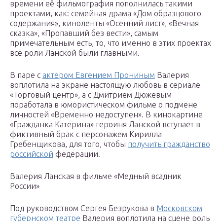
времени её фильмография пополнилась такими
проектами, как: семейная драма «Дом образцового
содержания», киноленты «Осенний лист», «Вечная
сказка», «Пропавший без вести», самым
примечательным есть, то, что именно в этих проектах
все роли Ланской были главными.
В паре с
актёром Евгением Прониным
Валерия
воплотила на экране настоящую любовь в сериале
«Торговый центр», а с Дмитрием Дюжевым
поработала в юмористическом фильме о подмене
личностей «Временно недоступен». В кинокартине
«Гражданка Катерина» героиня Ланской вступает в
фиктивный брак с персонажем Кирилла
Гребенщикова, для того, чтобы
получить гражданство
российской
федерации.
Валерия Ланская в фильме «Медный всадник
России»
Под руководством Сергея Безрукова в
Московском
губернском театре
Валерия воплотила на сцене роль