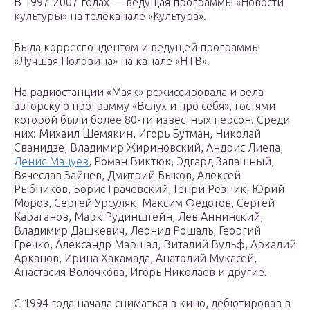
В 1997-2007 годах — ведущая программы «Новости
культуры» на телеканале «Культура».
Была корреспондентом и ведущей программы
«Лучшая Половина» на канале «НТВ».
На радиостанции «Маяк» режиссировала и вела
авторскую программу «Вслух и про себя», гостями
которой были более 80-ти известных персон. Среди
них: Михаил Шемякин, Игорь Бутман, Николай
Сванидзе, Владимир Жириновский, Андрис Лиепа,
Денис Мацуев
, Роман Виктюк, Эдгард Запашный,
Вячеслав Зайцев, Дмитрий Быков, Алексей
Рыбников, Борис Грачевский, Генри Резник, Юрий
Мороз, Сергей Урсуляк, Максим Федотов, Сергей
Караганов, Марк Рудинштейн, Лев Аннинский,
Владимир Дашкевич, Леонид Рошаль, Георгий
Гречко, Александр Маршал, Виталий Вульф, Аркадий
Арканов, Ирина Хакамада, Анатолий Мукасей,
Анастасия Волочкова, Игорь Николаев и другие.
С 1994 года начала сниматься в кино, дебютировав в