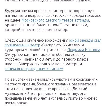
гимнастикой совмещала с театральной студией.
Будущая звезда проявляла интерес к творчеству с
пятилетнего возраста. Ее актерская карьера началась
на сцене
Московского детского театра эстрады
,
организованный Валентином Овсянниковым,
который известен как композитор.
Следующей ступенью восхождения
юной звезды стал
музыкальный театр
«Экспромт». Учителем и
куратором молодой актрисы была
Людмила Иванова
.
Фигурное катание также не обошло девочку
стороной. Начиная с 3 лет, и до первого класса
школы Валерия выполняла волю матери и
занималась фигурным катанием
.
Но ее успехи заканчивались участием в состязаниях
местного уровня, большого желания развиваться в
этом направлении она не проявляла. Детский
музыкальный театр привлек школьницу, она
посещала занятия 6 лет и успела сыграть во многих
постановках.