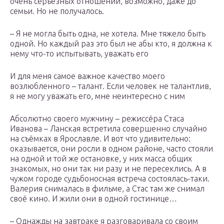
очень серьёзных отношений, возможно, даже до
семьи. Но не получалось.
– Я не могла быть одна, не хотела. Мне тяжело быть
одной. Но каждый раз это был не абы кто, я должна к
нему что-то испытывать, уважать его
И для меня самое важное качество моего
возлюбленного – талант. Если человек не талантлив,
я не могу уважать его, мне неинтересно с ним
Абсолютно своего мужчину – режиссёра Стаса
Иванова – Ланская встретила совершенно случайно
на съёмках в Ярославле. И вот что удивительно:
оказывается, они росли в одном районе, часто стояли
на одной и той же остановке, у них масса общих
знакомых, но они так ни разу и не пересеклись. А в
чужом городе судьбоносная встреча состоялась-таки.
Валерия снималась в фильме, а Стас там же снимал
своё кино. И жили они в одной гостинице…
– Однажды на завтраке я разговаривала со своим