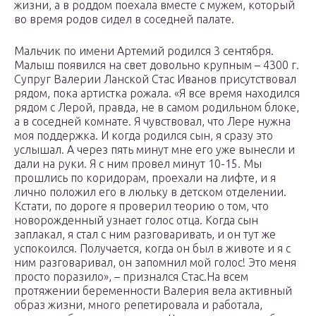
жизни, а в роддом поехала вместе с мужем, который
во время родов сидел в соседней палате.
Мальчик по имени Артемий родился 3 сентября.
Малыш появился на свет довольно крупным – 4300 г.
Супруг Валерии Ланской Стас Иванов присутствовал
рядом, пока артистка рожала. «Я все время находился
рядом с Лерой, правда, не в самом родильном блоке,
а в соседней комнате. Я чувствовал, что Лере нужна
моя поддержка. И когда родился сын, я сразу это
услышал. А через пять минут мне его уже вынесли и
дали на руки. Я с ним провел минут 10-15. Мы
прошлись по коридорам, про­ехали на лифте, и я
лично положил его в люльку в детском отделении.
Кстати, по дороге я проверил теорию о том, что
новорожденный узнает голос отца. Когда сын
заплакал, я стал с ним разговаривать, и он тут же
успокоился. Получается, когда он был в животе и я с
ним разговаривал, он запомнил мой голос! Это меня
просто поразило», – признался Стас.На всем
протяжении беременности Валерия вела активный
образ жизни, много репетировала и работала,