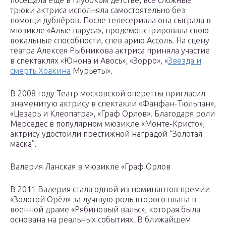
посещала ещё в глубоком детстве, все сложные
трюки актриса исполняла самостоятельно без
помощи дублёров. После телесериала она сыграла в
мюзикле «Алые паруса», продемонстрировала свою
вокальные способности, спев арию Ассоль. На сцену
театра Алексея Рыбникова актриса приняла участие
в спектаклях «Юнона и Авось», «Зорро», «
Звезда и
смерть Хоакина
Мурьеты».
В 2008 году Театр московской оперетты пригласил
знаменитую актрису в спектакли «Фанфан-Тюльпан»,
«Цезарь и Клеопатра», «Граф Орлов». Благодаря роли
Мерседес в популярном мюзикле «Монте-Кристо»,
актрису удостоили престижной наградой “Золотая
маска”.
Валерия Ланская в мюзикле «Граф Орлов
В 2011 Валерия стала одной из номинантов премии
«Золотой Орёл» за лучшую роль второго плана в
военной драме «Рябиновый вальс», которая была
основана на реальных событиях. В ближайшем