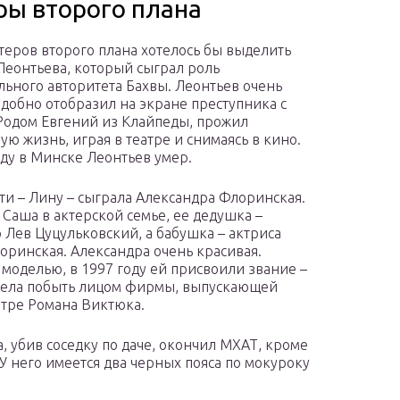
еры второго плана
теров второго плана хотелось бы выделить
Леонтьева, который сыграл роль
ьного авторитета Бахвы. Леонтьев очень
добно отобразил на экране преступника с
Родом Евгений из Клайпеды, прожил
ую жизнь, играя в театре и снимаясь в кино.
оду в Минске Леонтьев умер.
ти – Лину – сыграла Александра Флоринская.
 Саша в актерской семье, ее дедушка –
 Лев Цуцульковский, а бабушка – актриса
оринская. Александра очень красивая.
моделью, в 1997 году ей присвоили звание –
успела побыть лицом фирмы, выпускающей
атре Романа Виктюка.
, убив соседку по даче, окончил МХАТ, кроме
У него имеется два черных пояса по мокуроку