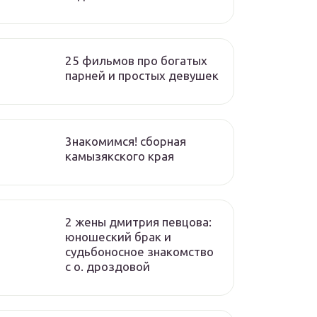
25 фильмов про богатых
парней и простых девушек
3накомимся! сборная
камызякского края
2 жены дмитрия певцова:
юношеский брак и
судьбоносное знакомство
с о. дроздовой