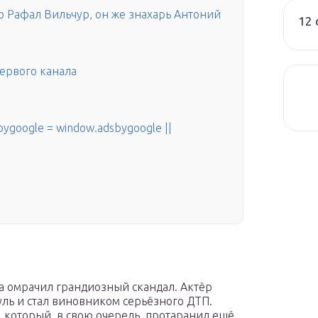
 Рафал Вильчур, он же знахарь Антоний
12 
Первого канала
й
ygoogle = window.adsbygoogle ||
а омрачил грандиозный скандал. Актёр
руль и стал виновником серьёзного ДТП.
 который, в свою очередь, протаранил ещё