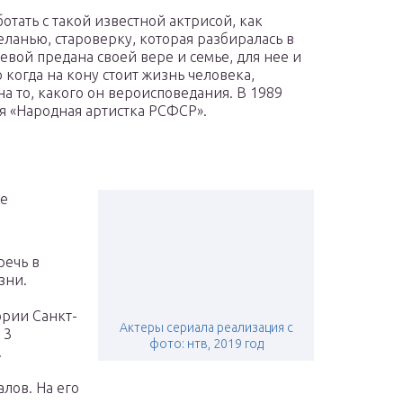
тать с такой известной актрисой, как
ланью, староверку, которая разбиралась в
евой предана своей вере и семье, для нее и
 когда на кону стоит жизнь человека,
на то, какого он вероисповедания. В 1989
я «Народная артистка РСФСР».
ле
речь в
зни.
ории Санкт-
Актеры сериала реализация с
 3
фото: нтв, 2019 год
.
лов. На его