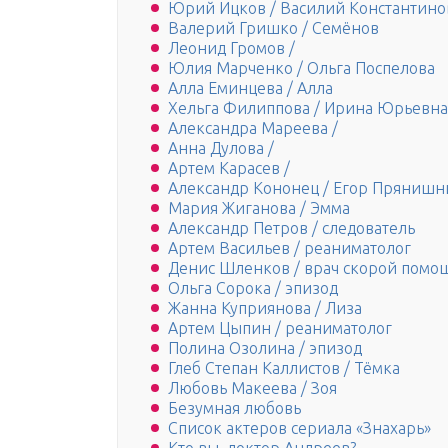
Юрий Ицков / Василий Константино
Валерий Гришко / Семёнов
Леонид Громов /
Юлия Марченко / Ольга Поспелова
Алла Еминцева / Алла
Хельга Филиппова / Ирина Юрьевна
Александра Мареева /
Анна Дулова /
Артем Карасев /
Александр Кононец / Егор Прянишн
Мария Жиганова / Эмма
Александр Петров / следователь
Артем Васильев / реаниматолог
Денис Шленков / врач скорой помо
Ольга Сорока / эпизод
Жанна Куприянова / Лиза
Артем Цыпин / реаниматолог
Полина Озолина / эпизод
Глеб Степан Каллистов / Тёмка
Любовь Макеева / Зоя
Безумная любовь
Список актеров сериала «Знахарь»