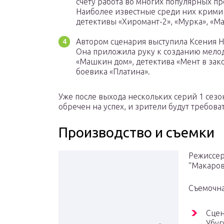
счету работа во многих популярных пр
Наиболее известные среди них крим
детективы «Хиромант-2», «Мурка», «М
Автором сценария выступила Ксения 
Она приложила руку к созданию мел
«Машкин дом», детектива «Мент в зако
боевика «Платина».
Уже после выхода нескольких серий 1 сезон
обречен на успех, и зрители будут требова
Производство и съемки
Режиссер
“Макаров
Съемочна
Сцен
Убуг