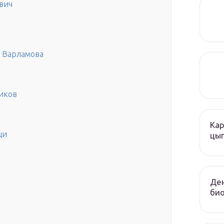
вич
 Варламова
иков
Кар
щи
цы
Ден
био