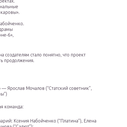
оектах.
инальные
акаровы».
Набойченко.
одрамы
не-6»,
а создателям стало понятно, что проект
ть продолжения.
 — Ярослав Мочалов (“Статский советник”,
ы”)
я команда:
арий: Ксения Набойченко (“Платина”), Елена
унова (“Салют”);