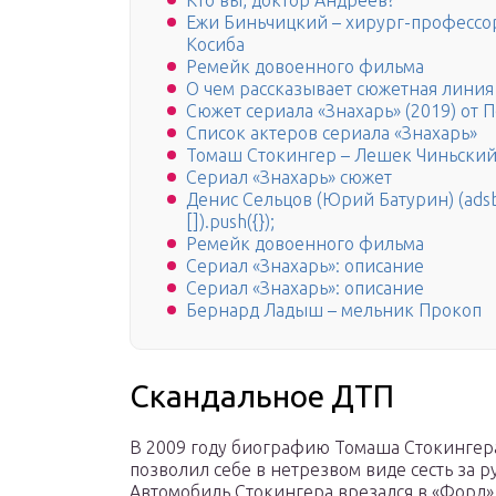
Кто вы, доктор Андреев?
Ежи Биньчицкий – хирург-профессор
Косиба
Ремейк довоенного фильма
О чем рассказывает сюжетная линия
Сюжет сериала «Знахарь» (2019) от 
Список актеров сериала «Знахарь»
Томаш Стокингер – Лешек Чиньски
Сериал «Знахарь» сюжет
Денис Сельцов (Юрий Батурин) (adsb
[]).push({});
Ремейк довоенного фильма
Сериал «Знахарь»: описание
Сериал «Знахарь»: описание
Бернард Ладыш – мельник Прокоп
Скандальное ДТП
В 2009 году биографию Томаша Стокингер
позволил себе в нетрезвом виде сесть за 
Автомобиль Стокингера врезался в «Форд»,