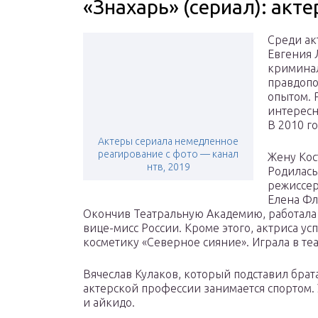
«Знахарь» (сериал): акт
Среди ак
Евгения 
криминал
правдопо
опытом. 
интересн
В 2010 г
Актеры сериала немедленное
реагирование с фото — канал
Жену Кос
нтв, 2019
Родилась
режиссер
Елена Фл
Окончив Театральную Академию, работала 
вице-мисс России. Кроме этого, актриса 
косметику «Северное сияние». Играла в те
Вячеслав Кулаков, который подставил брата
актерской профессии занимается спортом. 
и айкидо.