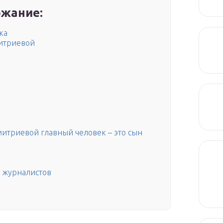
жание:
ка
итриевой
митриевой главный человек – это сын
у журналистов