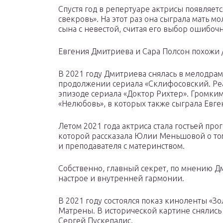
Спустя год в репертуаре актрисы появляет
свекровь». На этот раз она сыграла мать м
сына с невестой, считая его выбор ошибочн
Евгения Дмитриева и Сара Полсон похожи /
В 2021 году Дмитриева снялась в мелодраме
продолжении сериала «Склифосовский. Реан
эпизоде сериала «Доктор Рихтер». Громки
«Нелюбовь», в которых также сыграла Евге
Летом 2021 года актриса стала гостьей про
которой рассказала Юлии Меньшовой о том
и преподавателя с материнством.
Собственно, главный секрет, по мнению Д
настрое и внутренней гармонии.
В 2021 году состоялся показ киноленты «З
Матрены. В исторической картине снялись
Сергей Пускепалис.