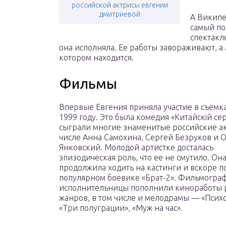
российской актрисы евгении
дмитриевой
А Википе
самый по
спектакл
она исполняла. Ее работы завораживают, а
котором находится.
Фильмы
Впервые Евгения приняла участие в съемк
1999 году. Это была комедия «Китайскій сер
сыграли многие знаменитые российские ак
числе Анна Самохина, Сергей Безруков и 
Янковский. Молодой артистке досталась
эпизодическая роль, что ее не смутило. Он
продолжила ходить на кастинги и вскоре п
популярном боевике «Брат-2». Фильмогр
исполнительницы пополнили киноработы 
жанров, в том числе и мелодрамы — «Психо
«Три полуграции», «Муж на час».