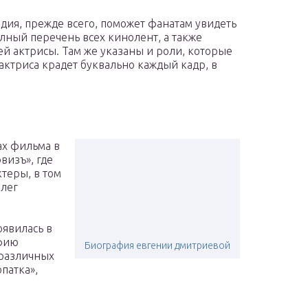
дия, прежде всего, поможет фанатам увидеть
лный перечень всех кинолент, а также
ей актрисы. Там же указаны и роли, которые
 актриса крадет буквально каждый кадр, в
ах фильма в
визъ», где
теры, в том
Олег
а
оявилась в
афию
Биография евгении дмитриевой
различных
патка»,