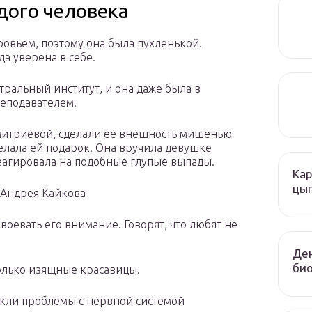
дого человека
ровьем, поэтому она была пухленькой.
да уверена в себе.
ральный институт, и она даже была в
еподавателем.
Дмитриевой, сделали ее внешность мишенью
лала ей подарок. Она вручила девушке
еагировала на подобные глупые выпады.
Кар
цы
 Андрея Кайкова
воевать его внимание. Говорят, что любят не
Ден
био
только изящные красавицы.
икли проблемы с нервной системой