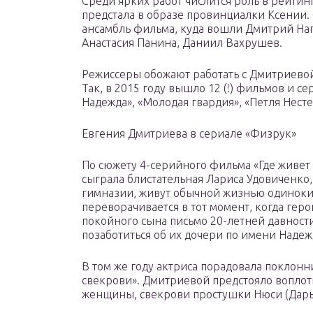
Среди ярких работ числится роль в рейтин
предстала в образе провинциалки Ксении. 
ансамбль фильма, куда вошли Дмитрий Наг
Анастасия Панина, Даниил Вахрушев.
Режиссеры обожают работать с Дмитриевой,
Так, в 2015 году вышло 12 (!) фильмов и се
Надежда», «Молодая гвардия», «Петля Несте
Евгения Дмитриева в сериале «Физрук»
По сюжету 4-серийного фильма «Где живет
сыграла блистательная Лариса Удовиченко,
гимназии, живут обычной жизнью одиноких
переворачивается в тот момент, когда гер
покойного сына письмо 20-летней давност
позаботиться об их дочери по имени Надеж
В том же году актриса порадовала поклон
свекрови». Дмитриевой предстояло воплот
женщины, свекрови простушки Нюси (Дарь