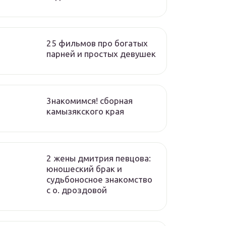
25 фильмов про богатых
парней и простых девушек
3накомимся! сборная
камызякского края
2 жены дмитрия певцова:
юношеский брак и
судьбоносное знакомство
с о. дроздовой