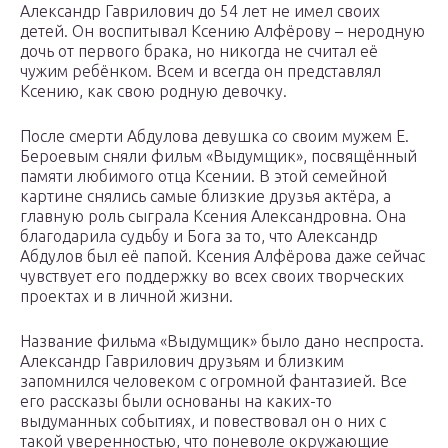
Александр Гаврилович до 54 лет не имел своих
детей. Он воспитывал Ксению Алфёрову – неродную
дочь от первого брака, но никогда не считал её
чужим ребёнком. Всем и всегда он представлял
Ксению, как свою родную девочку.
После смерти Абдулова девушка со своим мужем Е.
Бероевым сняли фильм «Выдумщик», посвящённый
памяти любимого отца Ксении. В этой семейной
картине снялись самые близкие друзья актёра, а
главную роль сыграла Ксения Александровна. Она
благодарила судьбу и Бога за то, что Александр
Абдулов был её папой. Ксения Алфёрова даже сейчас
чувствует его поддержку во всех своих творческих
проектах и в личной жизни.
Название фильма «Выдумщик» было дано неспроста.
Александр Гаврилович друзьям и близким
запомнился человеком с огромной фантазией. Все
его рассказы были основаны на каких-то
выдуманных событиях, и повествовал он о них с
такой уверенностью, что поневоле окружающие