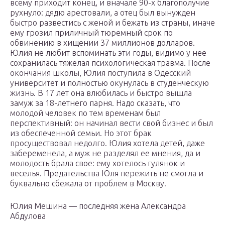
всему приходит конец, и вначале 90-х благополучие
рухнуло: дядю арестовали, а отец был вынужден
быстро развестись с женой и бежать из страны, иначе
ему грозил приличный тюремный срок по
обвинению в хищении 37 миллионов долларов.
Юлия не любит вспоминать эти годы, видимо у нее
сохранилась тяжелая психологическая травма. После
окончания школы, Юлия поступила в Одесский
университет и полностью окунулась в студенческую
жизнь. В 17 лет она влюбилась и быстро вышла
замуж за 18-летнего парня. Надо сказать, что
молодой человек по тем временам был
перспективный: он начинал вести свой бизнес и был
из обеспеченной семьи. Но этот брак
просуществовал недолго. Юлия хотела детей, даже
забеременела, а муж не разделял ее мнения, да и
молодость брала свое: ему хотелось гулянок и
веселья. Предательства Юля пережить не смогла и
буквально сбежала от проблем в Москву.
Юлия Мешина — последняя жена Александра
Абдулова