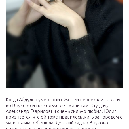
Когда Абдулов умер, они с Женей переехали на дачу
во Внуково и несколько лет жили там. Эту дачу
Александр Гаврилович очень сильно любил. Юлия
признается, что ей тоже нравилось жить за городом с
маленьким ребенком. Детский сад во Внуково
находится в шаговой доступности, можно