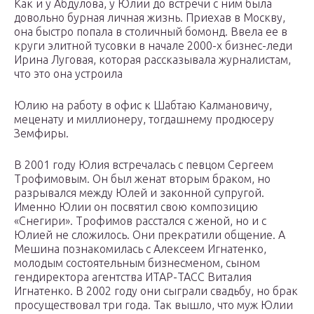
Как и у Абдулова, у Юлии до встречи с ним была
довольно бурная личная жизнь. Приехав в Москву,
она быстро попала в столичный бомонд. Ввела ее в
круги элитной тусовки в начале 2000-х бизнес-леди
Ирина Луговая, которая рассказывала журналистам,
что это она устроила
Юлию на работу в офис к Шабтаю Калмановичу,
меценату и миллионеру, тогдашнему продюсеру
Земфиры.
В 2001 году Юлия встречалась с певцом Сергеем
Трофимовым. Он был женат вторым браком, но
разрывался между Юлей и законной супругой.
Именно Юлии он посвятил свою композицию
«Снегири». Трофимов расстался с женой, но и с
Юлией не сложилось. Они прекратили общение. А
Мешина познакомилась с Алексеем Игнатенко,
молодым состоятельным бизнесменом, сыном
гендиректора агентства ИТАР-ТАСС Виталия
Игнатенко. В 2002 году они сыграли свадьбу, но брак
просуществовал три года. Так вышло, что муж Юлии