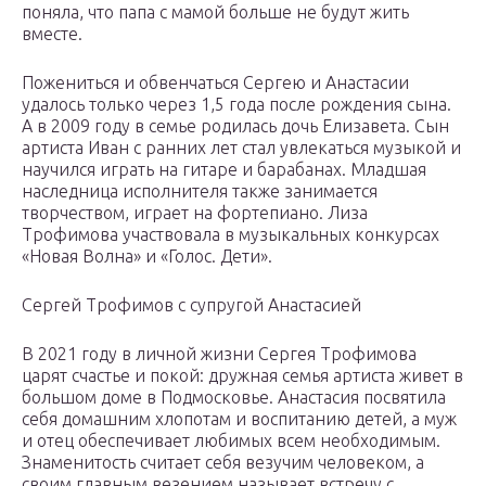
поняла, что папа с мамой больше не будут жить
вместе.
Пожениться и обвенчаться Сергею и Анастасии
удалось только через 1,5 года после рождения сына.
А в 2009 году в семье родилась дочь Елизавета. Сын
артиста Иван с ранних лет стал увлекаться музыкой и
научился играть на гитаре и барабанах. Младшая
наследница исполнителя также занимается
творчеством, играет на фортепиано. Лиза
Трофимова участвовала в музыкальных конкурсах
«Новая Волна» и «Голос. Дети».
Сергей Трофимов с супругой Анастасией
В 2021 году в личной жизни Сергея Трофимова
царят счастье и покой: дружная семья артиста живет в
большом доме в Подмосковье. Анастасия посвятила
себя домашним хлопотам и воспитанию детей, а муж
и отец обеспечивает любимых всем необходимым.
Знаменитость считает себя везучим человеком, а
своим главным везением называет встречу с