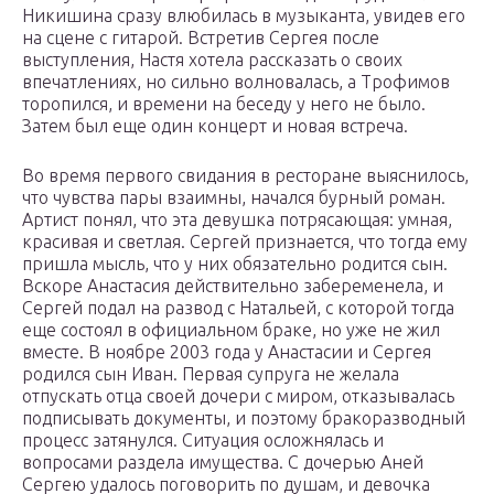
Никишина сразу влюбилась в музыканта, увидев его
на сцене с гитарой. Встретив Сергея после
выступления, Настя хотела рассказать о своих
впечатлениях, но сильно волновалась, а Трофимов
торопился, и времени на беседу у него не было.
Затем был еще один концерт и новая встреча.
Во время первого свидания в ресторане выяснилось,
что чувства пары взаимны, начался бурный роман.
Артист понял, что эта девушка потрясающая: умная,
красивая и светлая. Сергей признается, что тогда ему
пришла мысль, что у них обязательно родится сын.
Вскоре Анастасия действительно забеременела, и
Сергей подал на развод с Натальей, с которой тогда
еще состоял в официальном браке, но уже не жил
вместе. В ноябре 2003 года у Анастасии и Сергея
родился сын Иван. Первая супруга не желала
отпускать отца своей дочери с миром, отказывалась
подписывать документы, и поэтому бракоразводный
процесс затянулся. Ситуация осложнялась и
вопросами раздела имущества. С дочерью Аней
Сергею удалось поговорить по душам, и девочка