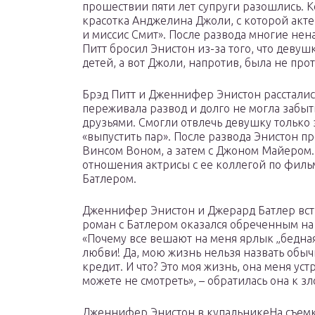
прошествии пяти лет супруги разошлись. 
красотка Анджелина Джоли, с которой акт
и миссис Смит». После развода многие не
Питт бросил Энистон из-за того, что девуш
детей, а вот Джоли, напротив, была не про
Брэд Питт и Дженнифер Энистон расстали
переживала развод и долго не могла забыть
друзьями. Смогли отвлечь девушку только 
«выпустить пар». После развода Энистон п
Винсом Воном, а затем с Джоном Майером. 
отношения актрисы с ее коллегой по филь
Батлером.
Дженнифер Энистон и Джерард Батлер вст
роман с Батлером оказался обреченным на 
«Почему все вешают на меня ярлык „бедная
любви! Да, мою жизнь нельзя назвать обычн
кредит. И что? Это моя жизнь, она меня устр
можете не смотреть», – обратилась она к 
Дженнифер Энистон в купальникеНа съем