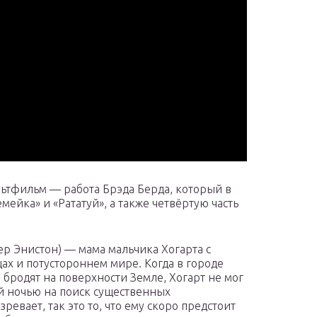
тфильм — работа Брэда Берда, который в
ейка» и «Рататуй», а также четвёртую часть
ер Энистон) — мама мальчика Хогарта с
х и потустороннем мире. Когда в городе
а бродят на поверхности Земле, Хогарт не мог
ой ночью на поиск существенных
зревает, так это то, что ему скоро предстоит