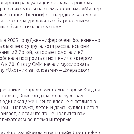
Коварной разлучницей оказалась роковая
ер познакомился на съемках фильма «Мистер
навистники Дженнифер твердили, что Брэд
ка не хотела уродовать себя рождением
тив обзавестись потомством.
сь в 2005 годуДженнифер очень болезненно
 бывшего супруга, хотя расстались они
занятий йогой, которые помогали ей
робовала построить отношения с актером
А в 2010 году СМИ начали муссировать
му «Охотник за головами» – Джерардом
речались непродолжительное времяКогда и
провал, Энистон дала волю чувствам.
 одинокая Джен“? Я-то вполне счастлива в
ой – нет мужа, детей и дома, купленного в
аивает, а если что-то не нравится вам –
злопыхателям во время интервью.
ках фильма «Жажда странствий» Дженнифер