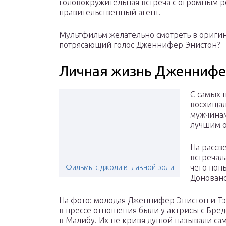
головокружительная встреча с огромным ро
правительственный агент.
Мультфильм желательно смотреть в оригин
потрясающий голос Дженнифер Энистон?
Личная жизнь Дженнифе
С самых 
восхищал
мужчинам
лучшим о
На рассв
встречал
чего поп
Фильмы с джоли в главной роли
Донован
На фото: молодая Дженнифер Энистон и Т
в прессе отношения были у актрисы с Бред
в Малибу. Их не кривя душой называли сам