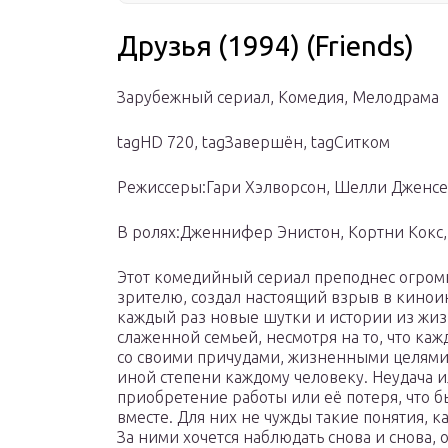
Друзья (1994) (Friends)
Зарубежный сериал, Комедия, Мелодрама
tagHD 720, tagЗавершён, tagСитком
Режиссеры:Гари Хэлворсон, Шелли Дженсе
В ролях:Дженнифер Энистон, Кортни Кокс,
Этот комедийный сериал преподнес огро
зрителю, создал настоящий взрыв в кинои
каждый раз новые шутки и истории из жи
слаженной семьей, несмотря на то, что ка
со своими причудами, жизненными целями 
иной степени каждому человеку. Неудача 
приобретение работы или её потеря, что б
вместе. Для них не чужды такие понятия, 
За ними хочется наблюдать снова и снова, 