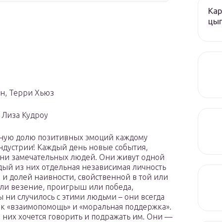
Кар
цы
н, Терри Хьюз
 Лиза Кудроу
мную долю позитивных эмоций каждому
ндустрии! Каждый день новые события,
зни замечательных людей. Они живут одной
ждый из них отдельная независимая личность
и долей наивности, свойственной в той или
или везение, проигрыш или победа,
ы ни случилось с этими людьми – они всегда
как «взаимопомощь» и «моральная поддержка».
о них хочется говорить и подражать им. Они —