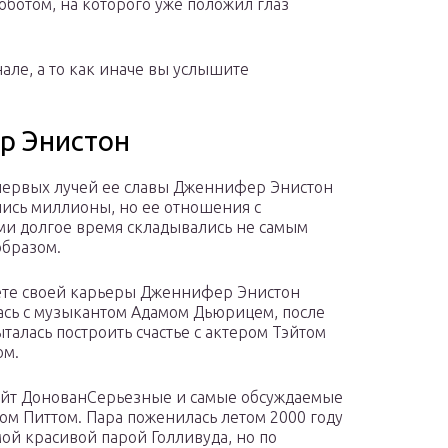
ботом, на которого уже положил глаз
але, а то как иначе вы услышите
р Энистон
первых лучей ее славы Дженнифер Энистон
ись миллионы, но ее отношения с
и долгое время складывались не самым
бразом.
ете своей карьеры Дженнифер Энистон
ась с музыкантом Адамом Дьюрицем, после
ыталась построить счастье с актером Тэйтом
ом.
эйт ДонованСерьезные и самые обсуждаемые
ом Питтом. Пара поженилась летом 2000 году
ой красивой парой Голливуда, но по