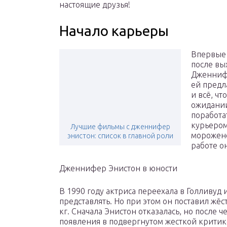
настоящие друзья!
Начало карьеры
Впервые 
после вы
Дженнифе
ей предл
и всё, чт
ожидани
поработа
курьером
Лучшие фильмы с дженнифер
морожено
энистон: список в главной роли
работе о
Дженнифер Энистон в юности
В 1990 году актриса переехала в Голливуд 
представлять. Но при этом он поставил жёс
кг. Сначала Энистон отказалась, но после 
появления в подвергнутом жесткой критик