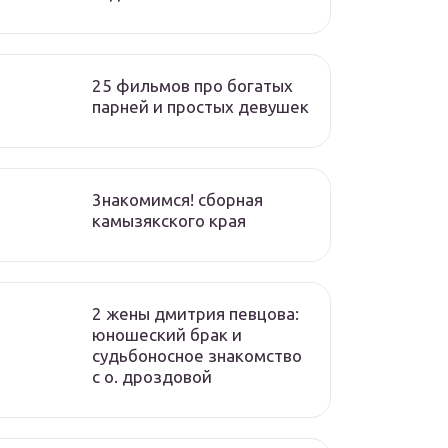
25 фильмов про богатых
парней и простых девушек
3накомимся! сборная
камызякского края
2 жены дмитрия певцова:
юношеский брак и
судьбоносное знакомство
с о. дроздовой