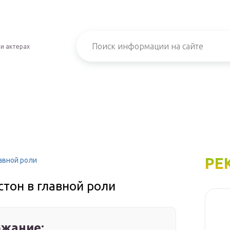
 и актерах
РЕ
авной роли
тон в главной роли
жание: