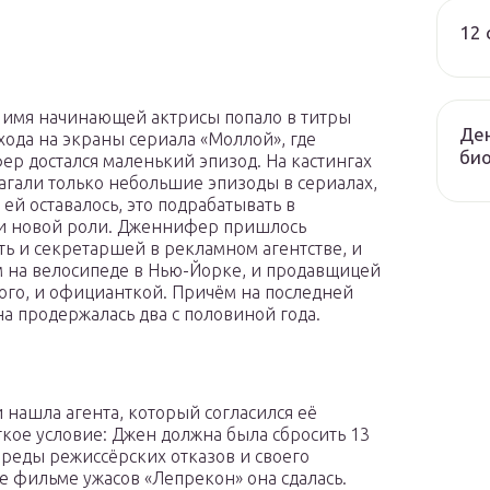
12 
имя начинающей актрисы попало в титры
Ден
хода на экраны сериала «Моллой», где
био
р достался маленький эпизод. На кастингах
агали только небольшие эпизоды в сериалах,
о ей оставалось, это подрабатывать в
и новой роли. Дженнифер пришлось
ть и секретаршей в рекламном агентстве, и
 на велосипеде в Нью-Йорке, и продавщицей
го, и официанткой. Причём на последней
на продержалась два с половиной года.
и нашла агента, который согласился её
ткое условие: Джен должна была сбросить 13
череды режиссёрских отказов и своего
е фильме ужасов «Лепрекон» она сдалась.