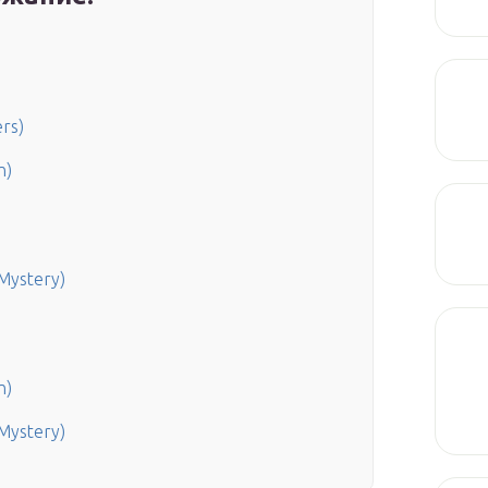
rs)
n)
Mystery)
n)
Mystery)