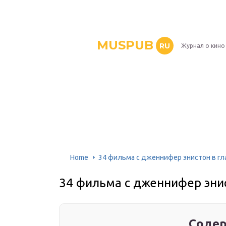
MUSPUB
RU
Журнал о кино
Home
34 фильма с дженнифер энистон в гл
34 фильма с дженнифер энис
Содер