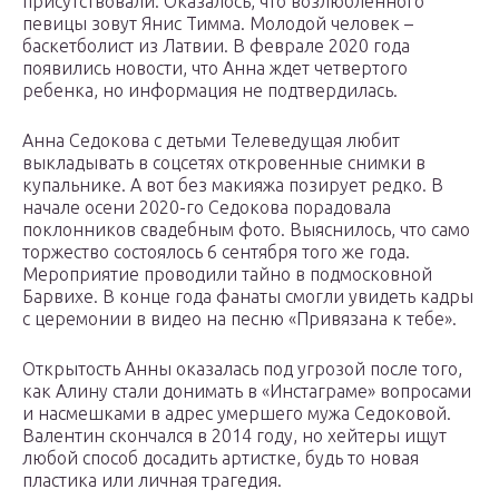
присутствовали. Оказалось, что возлюбленного
певицы зовут Янис Тимма. Молодой человек –
баскетболист из Латвии. В феврале 2020 года
появились новости, что Анна ждет четвертого
ребенка, но информация не подтвердилась.
Анна Седокова с детьми Телеведущая любит
выкладывать в соцсетях откровенные снимки в
купальнике. А вот без макияжа позирует редко. В
начале осени 2020-го Седокова порадовала
поклонников свадебным фото. Выяснилось, что само
торжество состоялось 6 сентября того же года.
Мероприятие проводили тайно в подмосковной
Барвихе. В конце года фанаты смогли увидеть кадры
с церемонии в видео на песню «Привязана к тебе».
Открытость Анны оказалась под угрозой после того,
как Алину стали донимать в «Инстаграме» вопросами
и насмешками в адрес умершего мужа Седоковой.
Валентин скончался в 2014 году, но хейтеры ищут
любой способ досадить артистке, будь то новая
пластика или личная трагедия.