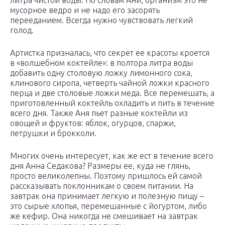
литра чистой воды. По словам Ани, организм это не
мусорное ведро и не надо его засорять
перееданием. Всегда нужно чувствовать легкий
голод.
Артистка призналась, что секрет ее красоты кроется
в «волшебном коктейле»: в полтора литра воды
добавить одну столовую ложку лимонного сока,
клинового сиропа, четверть чайной ложки красного
перца и две столовые ложки меда. Все перемешать, а
приготовленный коктейль охладить и пить в течение
всего дня. Также Аня пьет разные коктейли из
овощей и фруктов: яблок, огурцов, спаржи,
петрушки и брокколи.
Многих очень интересует, как же ест в течение всего
дня Анна Седакова? Размеры ее, куда не глянь,
просто великолепны. Поэтому пришлось ей самой
рассказывать поклонникам о своем питании. На
завтрак она принимает легкую и полезную пищу –
это сырые хлопья, перемешанные с йогуртом, либо
же кефир. Она никогда не смешивает на завтрак