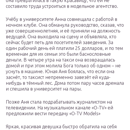
она превратилась в такую красавицу, что ей не
составило труда устроиться в модельное агентство.
Учёбу в университете Анна совмещала с работой в
ночном клубе. Она обманула руководство, сказав, что
уже совершеннолетняя, и её приняли на должность
ведущей. Она выходила на сцену и объявляла, кто
сейчас будет петь для посетителей заведения. За
один рабочий день ей платили 25 долларов, и по тем
временам для их семьи это были баснословные
деньги. В четыре утра на такси она возвращалась
домой и при этом молила Бога только об одном – не
уснуть в машине. Юная Аня боялась, что если она
заснёт, то таксист непременно завезёт ей куда-
нибудь в тёмный лес. Дома потом пару часов дремала
и спешила в университет на пары.
Позже Аня стала подрабатывать журналистом на
телевидении. На музыкальном канале «O-TV» ей
предложили вести передачу «O-TV Models»
Яркая, красивая девушка быстро обратила на себя