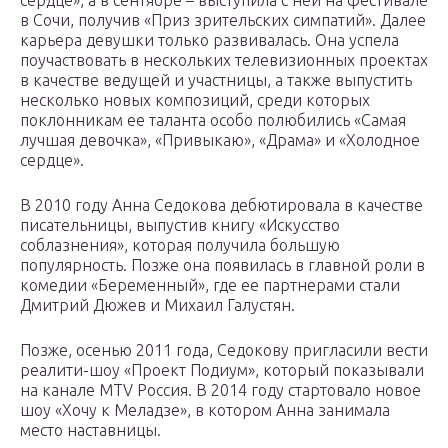
сердце», а в сентябре – выступила с ней на фестивале
в Сочи, получив «Приз зрительских симпатий». Далее
карьера девушки только развивалась. Она успела
поучаствовать в нескольких телевизионных проектах
в качестве ведущей и участницы, а также выпустить
несколько новых композиций, среди которых
поклонникам ее таланта особо полюбились «Самая
лучшая девочка», «Привыкаю», «Драма» и «Холодное
сердце».
В 2010 году Анна Седокова дебютировала в качестве
писательницы, выпустив книгу «Искусство
соблазнения», которая получила большую
популярность. Позже она появилась в главной роли в
комедии «Беременный», где ее партнерами стали
Дмитрий Дюжев и Михаил Галустян.
Позже, осенью 2011 года, Седокову пригласили вести
реалити-шоу «Проект Подиум», который показывали
на канале MTV Россия. В 2014 году стартовало новое
шоу «Хочу к Меладзе», в котором Анна занимала
место наставницы.