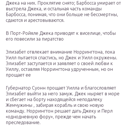
Джека на них. Проклятие снято; Барбосса умирает от
выстрела Джека, и остальная часть команды
Барбосса, понимая, что они больше не бессмертны,
сдаются и арестовываются.
В Порт-Ройяле Джека приводят к виселице, чтобы
его повесили за пиратство
Элизабет отвлекает внимание Норрингтона, пока
Уилл пытается спастись, но Джек и Уилл окружены.
Элизабет заступается и заявляет о своей любви к
Уиллу, оставляя Норрингтона удрученным, но он
прощает ее
Губернатор Суонн прощает Уилла и благословляет
Элизабет выйти за него замуж. Джек ныряет в море
и сбегает на борту находящейся неподалеку
Жемчужины , забирая корабль и свою новую
команду. Норрингтон решает дать Джеку и Перл
«однодневную фору», прежде чем начать
преследование.