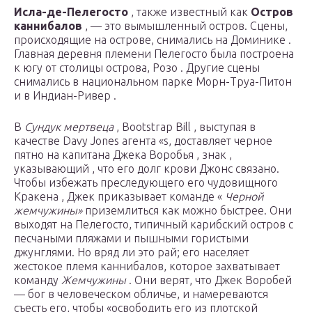
Исла-де-Пелегосто
, также известный как
Остров
каннибалов
, — это вымышленный остров. Сцены,
происходящие на острове, снимались на Доминике .
Главная деревня племени Пелегосто была построена
к югу от столицы острова, Розо . Другие сцены
снимались в национальном парке Морн-Труа-Питон
и в Индиан-Ривер .
В
Сундук мертвеца
, Bootstrap Bill , выступая в
качестве Davy Jones агента «s, доставляет черное
пятно на капитана Джека Воробья , знак ,
указывающий , что его долг крови Джонс связано.
Чтобы избежать преследующего его чудовищного
Кракена
, Джек приказывает команде «
Черной
жемчужины»
приземлиться как можно быстрее. Они
выходят на Пелегосто, типичный карибский остров с
песчаными пляжами и пышными гористыми
джунглями. Но вряд ли это рай; его населяет
жестокое племя каннибалов, которое захватывает
команду
Жемчужины
. Они верят, что Джек Воробей
— бог в человеческом обличье, и намереваются
съесть его, чтобы «освободить его из плотской