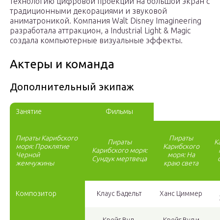
технологию цифровой проекции на большой экран с
традиционными декорациями и звуковой
аниматроникой. Компания Walt Disney Imagineering
разработала аттракцион, а Industrial Light & Magic
создала компьютерные визуальные эффекты.
Актеры и команда
Дополнительный экипаж
Занятие
Фильмы
Пираты Карибского
Пираты
Пираты
К
моря: Проклятие
Карибского
Карибского моря:
Черной
моря: На
Сундук мертвеца
жемчужины
краю света
Композитор
Клаус Бадельт
Ханс Циммер