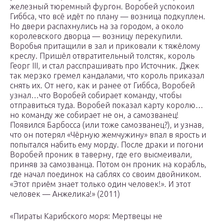
железный тюремный фургон. Воробей успокоил
Гиббса, что всё идёт по плану — возница подкуплен.
Но двери распахнулись на за городом, а около
королевского дворца — возницу перекупили.
Воробья притащили в зал и приковали к тяжёлому
креслу. Пришёл отвратительный толстяк, король
Георг III, и стал расспрашивать про Источник. Джек
так мерзко гремел кандалами, что король приказал
снять их. От него, как и ранее от Гиббса, Воробей
узнал…что Воробей собирает команду, чтобы
отправиться туда. Воробей показал карту королю…
но команду же собирает не он, а самозванец!
Появился Барбосса (или тоже самозванец?), и узнав,
что он потерял «Чёрную жемчужину» впал в ярость и
попытался набить ему морду. После драки и погони
Воробей проник в таверну, где его высмеивали,
приняв за самозванца. Потом он проник на корабль,
где начал поединок на саблях со своим двойником.
«Этот приём знает только один человек!». И этот
человек — Анжелика!» (2011)
«Пираты Карибского моря: Мертвецы не