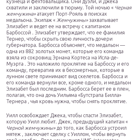
кузнеца и фехтовальщика. Они дуэли, и Джека
схватили и заключили в тюрьму. Той ночью «
Черная
жемчужина»
атакует Порт-Рояль в поисках
медальона. Экипаж «
Жемчужины»
захватывает
Элизабет и ведет ее на встречу с капитаном
Барбоссой . Элизабет утверждает, что ее фамилия
Тернер, чтобы скрыть свою личность дочери
губернатора. Барбосса объясняет, что медальон —
одна из 882 золотых монет, которые его команда
взяла из сокровищ Эрнана Кортеса на Исла-де-
Муэрта . Это наложило проклятие на Барбоссу и его
команду, превратив их в бессмертных, которые в
лунном свете принимают вид скелетов. Барбосса и
его команда вернули все, кроме одного, и медальон
Элизабет был последним. Барбосса берет ее в плен,
полагая, что она дочь Уильяма «Бутстрапа Билла»
Тернера , чья кровь нужна, чтобы снять проклятие.
Уилл освобождает Джека, чтобы спасти Элизабет,
которую Уилл любит. Джек, предыдущий капитан «
Черной жемчужины»
до того, как Барбосса устроил
мятеж , заключает сделку с Уиллом, чтобы вернуть