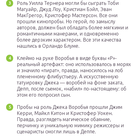
Роль Уилла Тернера могли бы сыграть Тоби
Магуайр, Джуд Лоу, Кристиан Бэйл, Эван
МакГрегор, Кристофер Мастерсон. Все они
прошли кинопробы. Но герой, по замыслу
авторов, должен был обладать более мягкими и
романтичными манерами, и одновременно
более дерзким характером. Все эти качества
нашлись в Орландо Блуме.
Клеймо на руке Воробья в виде буквы «Р»-
реальный артефакт: оно использовалось в морях
и значило «пират», правда, наносилось на лоб
плененному флибустьеру. А искусственную
татуировку Джека — воробей на фоне заката,
Депп, после сьемок, «набил» по-настоящему: об
этом его попросил сын.
Пробы на роль Джека Воробья прошли Джим
Керри, Майкл Китон и Кристофер Уокен.
Правда, разглядеть магическое обаяние,
перчинку и уникальную мимику режиссеры и
сценаристы смогли лишь в Деппе.