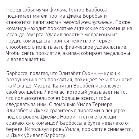
Перед событиями фильма Гектор Барбосса
поднимает мятеж против Джека Воробья и
становится капитаном «
Черной жемчужины»
. Позже
команда находит проклятые ацтекские сокровища на
Исла-де-Муэрта. Удалив золотые медальоны из
груди, команда становится нежитью и теряет
способность испытывать физическое удовольствие.
Чтобы снять проклятие, экипаж собирает медальоны
и возвращает их.
Барбосса, полагая, что Элизабет Суонн — ключ к
разрушению его проклятия, похищает ее и приносит
на Исла-де-Муэрта. Капитан Воробей использует
свой волшебный компас, который указывает на то,
что пользователь хочет больше всего, чтобы
следовать за ним. С помощью Уилла Тернера,
Элизабет и Джека сразитесь с пиратами в пещерах
под островом. Джеймс Норрингтон и его люди
сражаются с командой Барбоссы в бухте недалеко от
берега. Используя кровь Уилла, проклятие снимается,
и Джек убивает Барбоссу.