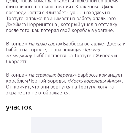
цели, новая команда окажется полезной во время
финального противостояния с Кракеном . Джек
воссоединяется с Элизабет Суонн, находясь на
Тортуге, а также принимает на работу опального
Джеймса Норрингтона , который ушел в отставку
после того, как потерял свой корабль в урагане.
В конце «
На краю света»
Барбосса оставляет Джека и
Гиббса на Тортуге, снова похищая
Черную
жемчужину.
Гиббс остается на Тортуге с Жизель и
Скарлетт.
В конце «
На странных берегах»
Барбосса командует
кораблем Черной Бороды,
«Месть королевы Анны»
.
Он кричит, что они вернутся на Тортугу, хотя на
экране это не отображается.
участок