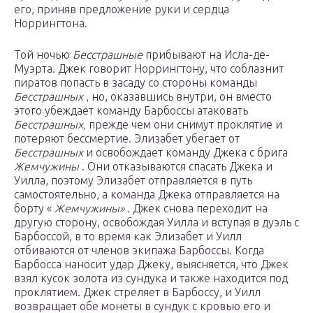
его, приняв предложение руки и сердца
Норрингтона.
Той ночью
Бесстрашные
прибывают на Исла-де-
Муэрта. Джек говорит Норрингтону, что соблазнит
пиратов попасть в засаду со стороны команды
Бесстрашных
, но, оказавшись внутри, он вместо
этого убеждает команду Барбоссы атаковать
Бесстрашных,
прежде чем они снимут проклятие и
потеряют бессмертие. Элизабет убегает от
Бесстрашных
и освобождает команду Джека с брига
Жемчужины
. Они отказываются спасать Джека и
Уилла, поэтому Элизабет отправляется в путь
самостоятельно, а команда Джека отправляется на
борту «
Жемчужины»
. Джек снова переходит на
другую сторону, освобождая Уилла и вступая в дуэль с
Барбоссой, в то время как Элизабет и Уилл
отбиваются от членов экипажа Барбоссы. Когда
Барбосса наносит удар Джеку, выясняется, что Джек
взял кусок золота из сундука и также находится под
проклятием. Джек стреляет в Барбоссу, и Уилл
возвращает обе монеты в сундук с кровью его и