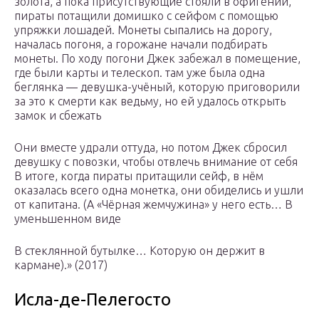
золота, а пока присутствующие стояли в офигении,
пираты потащили домишко с сейфом с помощью
упряжки лошадей. Монеты сыпались на дорогу,
началась погоня, а горожане начали подбирать
монеты. По ходу погони Джек забежал в помещение,
где были карты и телескоп. там уже была одна
беглянка — девушка-учёный, которую приговорили
за это к смерти как ведьму, но ей удалось открыть
замок и сбежать
Они вместе удрали оттуда, но потом Джек сбросил
девушку с повозки, чтобы отвлечь внимание от себя
В итоге, когда пираты притащили сейф, в нём
оказалась всего одна монетка, они обиделись и ушли
от капитана. (А «Чёрная жемчужина» у него есть… В
уменьшенном виде
В стеклянной бутылке… Которую он держит в
кармане).» (2017)
Исла-де-Пелегосто