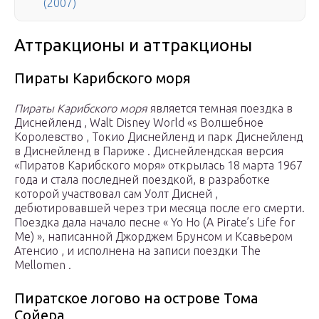
(2007)
Аттракционы и аттракционы
Пираты Карибского моря
Пираты Карибского моря
является темная поездка в
Диснейленд , Walt Disney World «s Волшебное
Королевство , Токио Диснейленд и парк Диснейленд
в Диснейленд в Париже . Диснейлендская версия
«Пиратов Карибского моря» открылась 18 марта 1967
года и стала последней поездкой, в разработке
которой участвовал сам Уолт Дисней ,
дебютировавшей через три месяца после его смерти.
Поездка дала начало песне « Yo Ho (A Pirate’s Life for
Me) », написанной Джорджем Брунсом и Ксавьером
Атенсио , и исполнена на записи поездки The
Mellomen .
Пиратское логово на острове Тома
Сойера