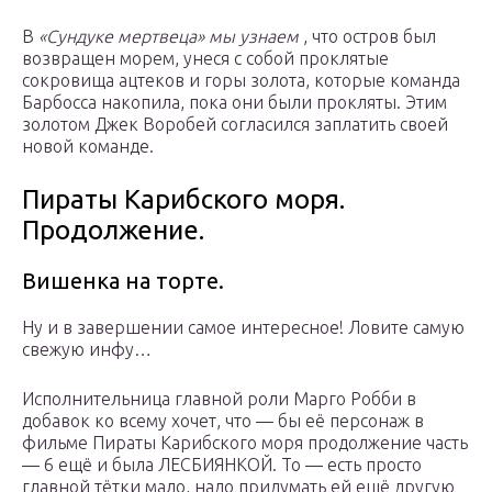
В
«Сундуке мертвеца» мы узнаем
, что остров был
возвращен морем, унеся с собой проклятые
сокровища ацтеков и горы золота, которые команда
Барбосса накопила, пока они были прокляты. Этим
золотом Джек Воробей согласился заплатить своей
новой команде.
Пираты Карибского моря.
Продолжение.
Вишенка на торте.
Ну и в завершении самое интересное! Ловите самую
свежую инфу…
Исполнительница главной роли Марго Робби в
добавок ко всему хочет, что — бы её персонаж в
фильме Пираты Карибского моря продолжение часть
— 6 ещё и была ЛЕСБИЯНКОЙ. То — есть просто
главной тётки мало, надо придумать ей ещё другую