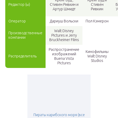
Крейг Вуд ,
Крейг Вуд и
Редактор (ы)
Стивен Ривкин и
Стивен
Б
Артур Шмидт
Ривкин
У
Оператор
Дариуш Вольски
Пол Кэмерон
Walt Disney
Производственные
Pictures и Jerry
компании
Bruckheimer Films
Распространение
Кинофильмы
изображений
Распределитель
Walt Disney
Buena Vista
Studios
Pictures
Пираты карибского моря (все