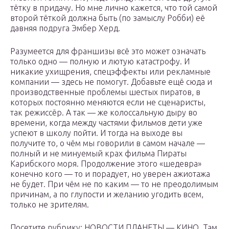
тётку в придачу. Но мне лично кажется, что той самой
второй тёткой должна быть (по замыслу Робби) её
давняя подруга Эмбер Херд.
Разумеется для франшизы всё это может означать
только одно — полную и лютую катастрофу. И
никакие ухищрения, спецэффекты или рекламные
компании — здесь не помогут. Добавьте ещё сюда и
производственные проблемы шестых пиратов, в
которых постоянно меняются если не сценаристы,
так режиссёр. А так — же колоссальную дыру во
времени, когда между частями фильмов дети уже
успеют в школу пойти. И тогда на выходе вы
получите то, о чём мы говорили в самом начале —
полный и не минуемый крах фильма Пираты
Карибского моря. Продолжение этого «шедевра»
конечно кого — то и порадует, но уверен ажиотажа
не будет. При чём не по каким — то не преодолимым
причинам, а по глупости и желанию угодить всем,
только не зрителям.
Посетите рубрику: НОВОСТИ ПЛАНЕТЫ — КИНО. Там