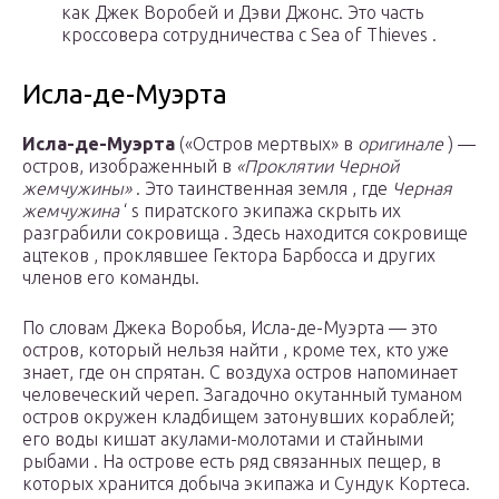
как Джек Воробей и Дэви Джонс. Это часть
кроссовера сотрудничества с Sea of ​​Thieves .
Исла-де-Муэрта
Исла-де-Муэрта
(«Остров мертвых» в
оригинале
) —
остров, изображенный в
«Проклятии Черной
жемчужины»
. Это таинственная земля , где
Черная
жемчужина
‘ s пиратского экипажа скрыть их
разграбили сокровища . Здесь находится сокровище
ацтеков , проклявшее Гектора Барбосса и других
членов его команды.
По словам Джека Воробья, Исла-де-Муэрта — это
остров, который нельзя найти , кроме тех, кто уже
знает, где он спрятан. С воздуха остров напоминает
человеческий череп. Загадочно окутанный туманом
остров окружен кладбищем затонувших кораблей;
его воды кишат акулами-молотами и стайными
рыбами . На острове есть ряд связанных пещер, в
которых хранится добыча экипажа и Сундук Кортеса.