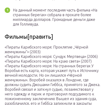
На данный момент последняя часть фильма «На
странных берегах» собрала в прокате более
миллиарда долларов. Громадные деньги даже
для Голливуда.
Фильмы[править]
«Пираты Карибского моря: Проклятие „Чёрной
жемчужины“» (2003)
«Пираты Карибского моря: Сундук Мертвеца» (2006)
«Пираты Карибского моря: На краю света» (2007)
«Пираты Карибского моря: На странных берегах У
Воробья есть карта, которая укажет путь к Источнику
вечной молодости. Но он лишился «Чёрной
жемчужины». Воробей оказался в Лондоне, где
должны судить Джошами Гиббса, принятого за Джека.
Воробей связал и заткнул судью, позаимствовал у
него одежду и парик и приговорил подсудимого к
пожизненному заключению Вышел из здания суда,
разоблачился, его и Гиббса запихнули в закрыты