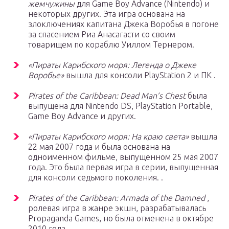
жемчужины
для Game Boy Advance (Nintendo) и
некоторых других. Эта игра основана на
злоключениях капитана Джека Воробья в погоне
за спасением Риа Анасагасти со своим
товарищем по кораблю Уиллом Тернером.
«Пираты Карибского моря: Легенда о Джеке
Воробье»
вышла для консоли PlayStation 2 и ПК .
Pirates of the Caribbean: Dead Man’s Chest
была
выпущена для Nintendo DS, PlayStation Portable,
Game Boy Advance и других.
«Пираты Карибского моря: На краю света»
вышла
22 мая 2007 года и была основана на
одноименном фильме, выпущенном 25 мая 2007
года. Это была первая игра в серии, выпущенная
для консоли седьмого поколения. .
Pirates of the Caribbean: Armada of the Damned
,
ролевая игра в жанре экшн, разрабатывалась
Propaganda Games, но была отменена в октябре
2010 года.