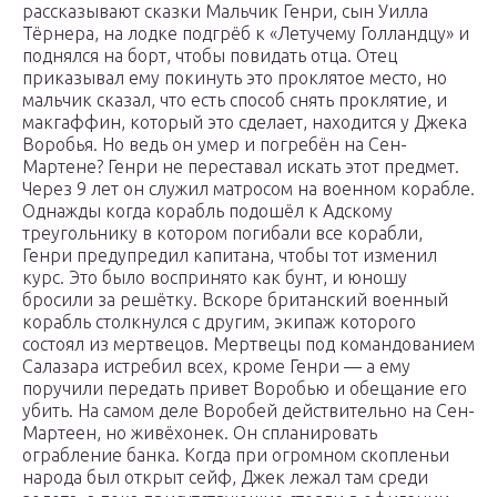
рассказывают сказки Мальчик Генри, сын Уилла
Тёрнера, на лодке подгрёб к «Летучему Голландцу» и
поднялся на борт, чтобы повидать отца. Отец
приказывал ему покинуть это проклятое место, но
мальчик сказал, что есть способ снять проклятие, и
макгаффин, который это сделает, находится у Джека
Воробья. Но ведь он умер и погребён на Сен-
Мартене? Генри не переставал искать этот предмет.
Через 9 лет он служил матросом на военном корабле.
Однажды когда корабль подошёл к Адскому
треугольнику в котором погибали все корабли,
Генри предупредил капитана, чтобы тот изменил
курс. Это было воспринято как бунт, и юношу
бросили за решётку. Вскоре британский военный
корабль столкнулся с другим, экипаж которого
состоял из мертвецов. Мертвецы под командованием
Салазара истребил всех, кроме Генри — а ему
поручили передать привет Воробью и обещание его
убить. На самом деле Воробей действительно на Сен-
Мартеен, но живёхонек. Он спланировать
ограбление банка. Когда при огромном скопленьи
народа был открыт сейф, Джек лежал там среди