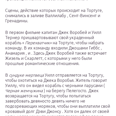
Сцены, действие которых происходит на Тортуге,
снимались в заливе Валлилабу , Сент-Винсент и
Гренадины.
В первом фильме капитан Джек Воробей и Уилл
Тернер пришвартовывают свой украденный
корабль «
Перехватчик»
на Тортуге, чтобы набрать
команду. В их команду входили Джошами Гиббс ,
Анамария , и . Здесь Джек Воробей также встречает
Жизель и Скарлетт, с которыми у него были
прошлые романтические отношения.
В
сундуке мертвеца
Уилл отправляется на Тортугу,
чтобы охотиться на Джека Воробья. Житель говорит
Уиллу, что он видел корабль с черными парусами (
Черная жемчужина
) на берегу Пелегосто. Джек
возвращается на Тортугу, чтобы попытаться
завербовать девяносто девять ничего не
подозревающих моряков, чтобы они выплатили свой
кровавый долг Дэви Джонсу . Хотя он далек от своей