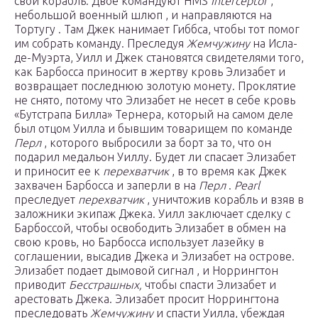
свой корабль. Двое командуют HMS
Interceptor
,
небольшой военный шлюп , и направляются на
Тортугу . Там Джек нанимает Гиббса, чтобы тот помог
им собрать команду. Преследуя
Жемчужину
на Исла-
де-Муэрта, Уилл и Джек становятся свидетелями того,
как Барбосса приносит в жертву кровь Элизабет и
возвращает последнюю золотую монету. Проклятие
не снято, потому что Элизабет не несет в себе кровь
«Бутстрапа Билла» Тернера, который на самом деле
был отцом Уилла и бывшим товарищем по команде
Перл
, которого выбросили за борт за то, что он
подарил медальон Уиллу. Будет ли спасает Элизабет
и приносит ее к
перехватчик
, в то время как Джек
захвачен Барбосса и заперли в на
Перл
.
Pearl
преследует
перехватчик
, уничтожив корабль и взяв в
заложники экипаж Джека. Уилл заключает сделку с
Барбоссой, чтобы освободить Элизабет в обмен на
свою кровь, но Барбосса использует лазейку в
соглашении, высадив Джека и Элизабет на острове.
Элизабет подает дымовой сигнал , и Норрингтон
приводит
Бесстрашных,
чтобы спасти Элизабет и
арестовать Джека. Элизабет просит Норрингтона
преследовать
Жемчужину
и спасти Уилла, убеждая