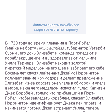
Фильмы пираты карибского
моря все части по порядку
В 1720 году во время плавания в Порт-Ройал ,
Ямайка на борту
HMS Dauntless
, губернатор Уэтерби
Суонн , его дочь Элизабет и команда попадают в
кораблекрушение и выздоравливают мальчика
Уилла Тернера . Элизабет находит золотой
пиратский медальон на его шее и забирает его себе.
Восемь лет спустя лейтенант Джеймс Норрингтон
получает звание коммодора и
делает
предложение
Элизабет. Из-за корсета она упала в обморок и упала
в море, из-за чего медальон испустил пульс. Капитан
Джек Воробей , только что прибывший в Порт-
Ройал, чтобы завладеть кораблем, спасает Элизабет.
Норрингтон идентифицирует Джека как пирата, и
начинается погоня. Джек встречает Уилла, теперь