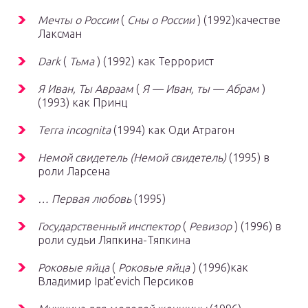
Мечты о России
(
Сны о России
) (1992)качестве
Лаксман
Dark
(
Тьма
) (1992) как Террорист
Я Иван, Ты Авраам
(
Я — Иван, ты — Абрам
)
(1993) как Принц
Terra incognita
(1994) как Оди Атрагон
Немой свидетель
(Немой свидетель)
(1995) в
роли Ларсена
… Первая любовь
(1995)
Государственный инспектор
(
Ревизор
) (1996) в
роли судьи Ляпкина-Тяпкина
Роковые яйца
(
Роковые яйца
) (1996)как
Владимир Ipat’evich Персиков