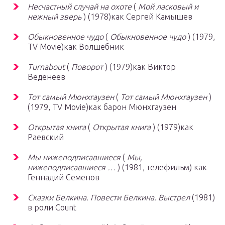
Несчастный случай на охоте
(
Мой ласковый и
нежный зверь
) (1978)как Сергей Камышев
Обыкновенное чудо
(
Обыкновенное чудо
) (1979,
TV Movie)как Волшебник
Turnabout
(
Поворот
) (1979)как Виктор
Веденеев
Тот самый Мюнхгаузен
(
Тот самый Мюнхгаузен
)
(1979, TV Movie)как барон Мюнхгаузен
Открытая книга
(
Открытая книга
) (1979)как
Раевский
Мы нижеподписавшиеся
(
Мы,
нижеподписавшиеся …
) (1981, телефильм) как
Геннадий Семенов
Сказки Белкина.
Повести Белкина.
Выстрел
(1981)
в роли Count