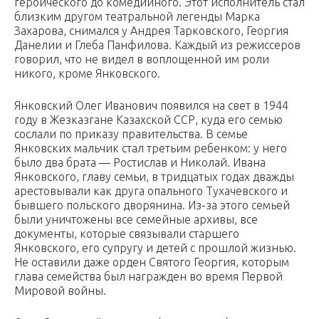
героического до комедийного. Этот исполнитель стал
близким другом театральной легенды Марка
Захарова, снимался у Андрея Тарковского, Георгия
Данелии и Глеба Панфилова. Каждый из режиссеров
говорил, что не видел в воплощенной им роли
никого, кроме Янковского.
Янковский Олег Иванович появился на свет в 1944
году в Жезказгане Казахской ССР, куда его семью
сослали по приказу правительства. В семье
Янковских мальчик стал третьим ребенком: у него
было два брата — Ростислав и Николай. Ивана
Янковского, главу семьи, в тридцатых годах дважды
арестовывали как друга опального Тухачевского и
бывшего польского дворянина. Из-за этого семьей
были уничтожены все семейные архивы, все
документы, которые связывали старшего
Янковского, его супругу и детей с прошлой жизнью.
Не оставили даже орден Святого Георгия, которым
глава семейства был награжден во время Первой
Мировой войны.