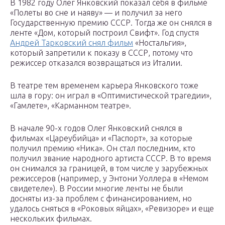
В 1982 году Олег Янковский показал себя в фильме
«Полеты во сне и наяву» — и получил за него
Государственную премию СССР. Тогда же он снялся в
ленте «Дом, который построил Свифт». Год спустя
Андрей Тарковский снял фильм
«Ностальгия»,
который запретили к показу в СССР, потому что
режиссер отказался возвращаться из Италии.
В театре тем временем карьера Янковского тоже
шла в гору: он играл в «Оптимистической трагедии»,
«Гамлете», «Карманном театре».
В начале 90-х годов Олег Янковский снялся в
фильмах «Цареубийца» и «Паспорт», за которые
получил премию «Ника». Он стал последним, кто
получил звание народного артиста СССР. В то время
он снимался за границей, в том числе у зарубежных
режиссеров (например, у Энтони Уоллера в «Немом
свидетеле»). В России многие ленты не были
досняты из-за проблем с финансированием, но
удалось сняться в «Роковых яйцах», «Ревизоре» и еще
нескольких фильмах.