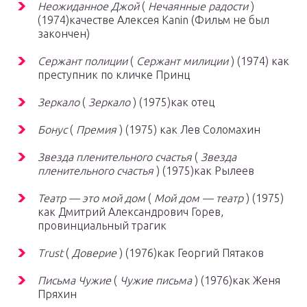
Неожиданное Джой
(
Нечаянные радости
)
(1974)качестве Алексея Kanin (Фильм не был
закончен)
Сержант полиции
(
Сержант милиции
) (1974) как
преступник по кличке Принц
Зеркало
(
Зеркало
) (1975)как отец
Бонус
(
Премия
) (1975) как Лев Соломахин
Звезда пленительного счастья
(
Звезда
пленительного счастья
) (1975)как Рылеев
Театр — это мой дом
(
Мой дом — театр
) (1975)
как Дмитрий Александрович Горев,
провинциальный трагик
Trust
(
Доверие
) (1976)как Георгий Пятаков
Письма Чужие
(
Чужие письма
) (1976)как Женя
Пряхин