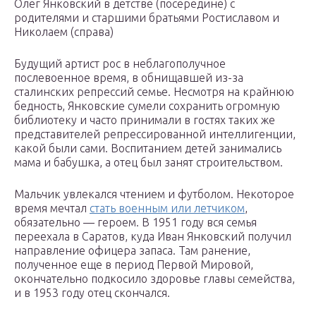
Олег Янковский в детстве (посередине) с
родителями и старшими братьями Ростиславом и
Николаем (справа)
Будущий артист рос в неблагополучное
послевоенное время, в обнищавшей из-за
сталинских репрессий семье. Несмотря на крайнюю
бедность, Янковские сумели сохранить огромную
библиотеку и часто принимали в гостях таких же
представителей репрессированной интеллигенции,
какой были сами. Воспитанием детей занимались
мама и бабушка, а отец был занят строительством.
Мальчик увлекался чтением и футболом. Некоторое
время мечтал
стать военным или летчиком
,
обязательно — героем. В 1951 году вся семья
переехала в Саратов, куда Иван Янковский получил
направление офицера запаса. Там ранение,
полученное еще в период Первой Мировой,
окончательно подкосило здоровье главы семейства,
и в 1953 году отец скончался.