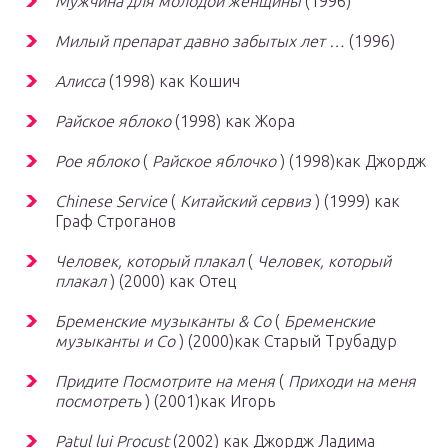
Мужчина для молодой женщины
(1996)
Милый препарат давно забытых лет …
(1996)
Алисса
(1998) как Кошич
Райское яблоко
(1998) как Жора
Рое яблоко
(
Райское яблочко
) (1998)как Джордж
Chinese Service
(
Китайский сервиз
) (1999) как
Граф Строганов
Человек, который плакал
(
Человек, который
плакал
) (2000) как Отец
Бременские музыканты & Co
(
Бременские
музыканты и Со
) (2000)как Старый Трубадур
Придите Посмотрите на меня
(
Приходи на меня
посмотреть
) (2001)как Игорь
Patul lui Procust
(2002) как Джордж Ладима