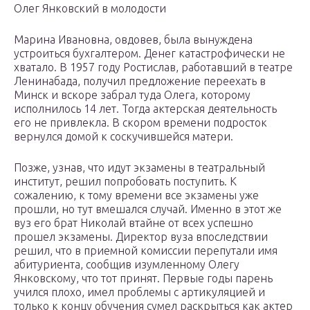
Олег Янковский в молодости
Марина Ивановна, овдовев, была вынуждена
устроиться бухгалтером. Денег катастрофически не
хватало. В 1957 году Ростислав, работавший в театре
Ленинабада, получил предложение переехать в
Минск и вскоре забрал туда Олега, которому
исполнилось 14 лет. Тогда актерская деятельность
его не привлекла. В скором времени подросток
вернулся домой к соскучившейся матери.
Позже, узнав, что идут экзамены в театральный
институт, решил попробовать поступить. К
сожалению, к тому времени все экзамены уже
прошли, но тут вмешался случай. Именно в этот же
вуз его брат Николай втайне от всех успешно
прошел экзамены. Директор вуза впоследствии
решил, что в приемной комиссии перепутали имя
абитуриента, сообщив изумленному Олегу
Янковскому, что тот принят. Первые годы парень
учился плохо, имел проблемы с артикуляцией и
только к концу обучения сумел раскрыться как актер