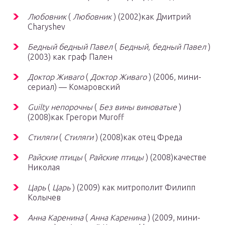
Любовник
(
Любовник
) (2002)как Дмитрий
Charyshev
Бедный бедный Павел
(
Бедный, бедный Павел
)
(2003) как граф Пален
Доктор Живаго
(
Доктор Живаго
) (2006, мини-
сериал) — Комаровский
Guilty непорочны
(
Без вины виноватые
)
(2008)как Грегори Muroff
Стиляги
(
Стиляги
) (2008)как отец Фреда
Райские птицы
(
Райские птицы
) (2008)качестве
Николая
Царь
(
Царь
) (2009) как митрополит Филипп
Колычев
Анна Каренина
(
Анна Каренина
) (2009, мини-