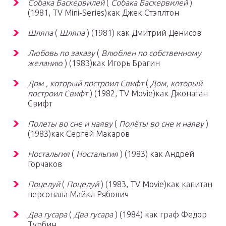
Собака Баскервилей
(
Собака Баскервилей
)
(1981, TV Mini-Series)как Джек Стэплтон
Шляпа
(
Шляпа
) (1981) как Дмитрий Денисов
Любовь по заказу
(
Влюблен по собственному
желанию
) (1983)как Игорь Брагин
Дом , который построил Свифт
(
Дом, который
построил Свифт
) (1982, TV Movie)как Джонатан
Свифт
Полеты во сне и наяву
(
Полёты во сне и наяву
)
(1983)как Сергей Макаров
Ностальгия
(
Ностальгия
) (1983) как Андрей
Горчаков
Поцелуй
(
Поцелуй
) (1983, TV Movie)как капитан
персонала Майкл Рябович
Два гусара
(
Два гусара
) (1984) как граф Федор
Турбин