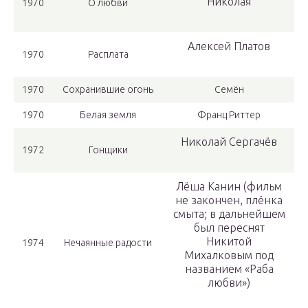
Николая
1970
О любви
Алексей Платов
1970
Расплата
1970
Сохранившие огонь
Семён
1970
Белая земля
Франц Риттер
Николай Сергачёв
1972
Гонщики
Лёша Канин (фильм
не закончен, плёнка
смыта; в дальнейшем
был переснят
Никитой
1974
Нечаянные радости
Михалковым под
названием «Раба
любви»)