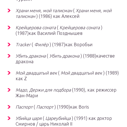
Храни меня, мой талисман
(
Храни меня, мой
талисман
) (1986) как Алексей
Крейцерова соната
(
Крейцерова соната
)
(1987)как Василий Позднышев
Tracker
(
Филёр
) (1987)как Воробьи
Убить дракона
(
Убить дракона
) (1988)качестве
дракона
Мой двадцатый век
(
Мой двадцатый век
) (1989)
как Z
Мадо, Держи для подбора
(1990), как режиссер
Жан-Мари
Паспорт
(
Паспорт
) (1990)как Boris
Убийца царя
(
Цареубийца
) (1991) как доктор
Смирнов / царь Николай II