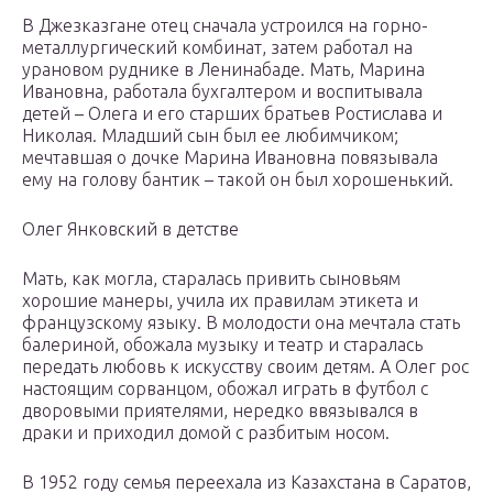
В Джезказгане отец сначала устроился на горно-
металлургический комбинат, затем работал на
урановом руднике в Ленинабаде. Мать, Марина
Ивановна, работала бухгалтером и воспитывала
детей – Олега и его старших братьев Ростислава и
Николая. Младший сын был ее любимчиком;
мечтавшая о дочке Марина Ивановна повязывала
ему на голову бантик – такой он был хорошенький.
Олег Янковский в детстве
Мать, как могла, старалась привить сыновьям
хорошие манеры, учила их правилам этикета и
французскому языку. В молодости она мечтала стать
балериной, обожала музыку и театр и старалась
передать любовь к искусству своим детям. А Олег рос
настоящим сорванцом, обожал играть в футбол с
дворовыми приятелями, нередко ввязывался в
драки и приходил домой с разбитым носом.
В 1952 году семья переехала из Казахстана в Саратов,