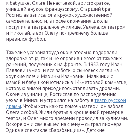
к бабушке, Ольге Ненастьевой, аристократке,
учившей внуков французскому. Старший брат
Ростислав записался в кружок художественной
самодеятельности, а после окончания школы
поступил в театральное училище. Увлекался театром
и Николай, а вот Олегу по-прежнему больше
нравился футбол.
Тяжелые условия труда окончательно подорвали
здоровье отца, так и не оправившегося от тяжелых
ранений, полученных на фронте. В 1953 году Иван
Павлович умер, и все заботы о сыновьях легли на
хрупкие плечи Марины Ивановны. Мальчики с
мамой и бабушкой ютились в 14-метровой комнатке,
которую зимой приходилось отапливать дровами.
Окончив училище, Ростислав по распределению
уехал в Минск и устроился на работу в
театр русской
драмы
. Чтобы хоть как-то помочь матери, он забрал
Олега с собой. Жили братья в крошечной гримёрке
театра, и Олег много времени проводил за кулисами.
Вскоре он и сам вышел на сцену – сыграл пионера
Эдика в спектакле «Барабанщица». Детские