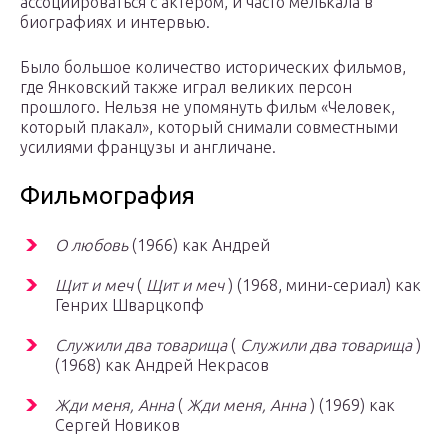
ассоциироваться с актером, и часто мелькала в
биографиях и интервью.
Было большое количество исторических фильмов,
где Янковский также играл великих персон
прошлого. Нельзя не упомянуть фильм «Человек,
который плакал», который снимали совместными
усилиями французы и англичане.
Фильмография
О любовь
(1966) как Андрей
Щит и меч
(
Щит и меч
) (1968, мини-сериал) как
Генрих Шварцкопф
Служили два
товарища
(
Служили два товарища
)
(1968) как Андрей Некрасов
Жди меня, Анна
(
Жди меня, Анна
) (1969) как
Сергей Новиков