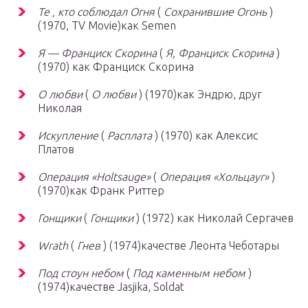
Те , кто соблюдал Огня
(
Сохранившие Огонь
)
(1970, TV Movie)как Semen
Я — Франциск Скорина
(
Я,
Франциск Скорина
)
(1970) как Франциск Скорина
О любви
(
О любви
) (1970)как Эндрю, друг
Николая
Искупление
(
Расплата
) (1970) как Алексис
Платов
Операция «Holtsauge»
(
Операция «Хольцауг»
)
(1970)как Франк Риттер
Гонщики
(
Гонщики
) (1972) как Николай Сергачев
Wrath
(
Гнев
) (1974)качестве Леонта Чеботары
Под стоун небом
(
Под каменным небом
)
(1974)качестве Jasjika, Soldat