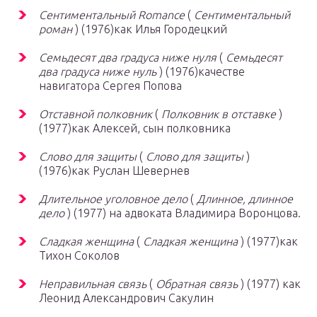
Сентиментальный Romance
(
Сентиментальный
роман
) (1976)как Илья Городецкий
Семьдесят два градуса ниже нуля
(
Семьдесят
два градуса ниже нуль
) (1976)качестве
навигатора Сергея Попова
Отставной полковник
(
Полковник в отставке
)
(1977)как Алексей, сын полковника
Слово для защиты
(
Слово для защиты
)
(1976)как Руслан Шевернев
Длительное уголовное дело
(
Длинное, длинное
дело
) (1977) на адвоката Владимира Воронцова.
Сладкая женщина
(
Сладкая женщина
) (1977)как
Тихон Соколов
Неправильная связь
(
Обратная связь
) (1977) как
Леонид Александрович Сакулин