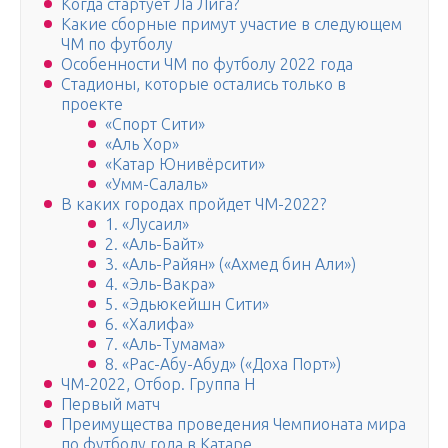
Когда стартует Ла Лига?
Какие сборные примут участие в следующем
ЧМ по футболу
Особенности ЧМ по футболу 2022 года
Стадионы, которые остались только в
проекте
«Спорт Сити»
«Аль Хор»
«Катар Юнивёрсити»
«Умм-Салаль»
В каких городах пройдет ЧМ-2022?
1. «Лусаил»
2. «Аль-Байт»
3. «Аль-Райян» («Ахмед бин Али»)
4. «Эль-Вакра»
5. «Эдьюкейшн Сити»
6. «Халифа»
7. «Аль-Тумама»
8. «Рас-Абу-Абуд» («Доха Порт»)
ЧМ-2022, Отбор. Группа H
Первый матч
Преимущества проведения Чемпионата мира
по футболу года в Катаре