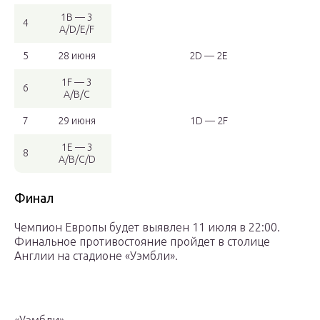
1B — 3
4
A/D/E/F
5
28 июня
2D — 2E
1F — 3
6
A/B/C
7
29 июня
1D — 2F
1E — 3
8
A/B/C/D
Финал
Чемпион Европы будет выявлен 11 июля в 22:00.
Финальное противостояние пройдет в столице
Англии на стадионе «Уэмбли».