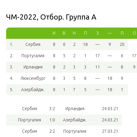
ЧМ-2022, Отбор. Группа A
И
В
Н
П
З
—
П
О
1.
Сербия
8
6
2
18
—
9
20
2.
Португалия
8
5
2
1
17
—
6
17
3.
Ирландия
8
2
3
3
11
—
8
9
4.
Люксембург
8
3
5
8
—
18
9
5.
Азербайдж.
8
1
7
5
—
18
1
Сербия
3:2
Ирландия
24.03.21
Португалия
1:0
Азербайдж.
24.03.21
Сербия
2:2
Португалия
27.03.21