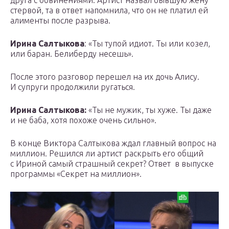
друга с обвинениями. Артист назвал бывшую жену
стервой, та в ответ напомнила, что он не платил ей
алименты после разрыва.
Ирина Салтыкова
: «Ты тупой идиот. Ты или козел,
или баран. Белиберду несешь».
После этого разговор перешел на их дочь Алису.
И супруги продолжили ругаться.
Ирина Салтыкова:
«Ты не мужик, ты хуже. Ты даже
и не баба, хотя похоже очень сильно».
В конце Виктора Салтыкова ждал главный вопрос на
миллион. Решился ли артист раскрыть его общий
с Ириной самый страшный секрет? Ответ в выпуске
программы «Секрет на миллион».