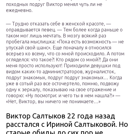
походных подруг Виктор менял чуть ли не
ежедневно.
— Трудно отказать себе в женской красоте, —
оправдывается певец. — Тем более когда раньше о
таком мог лишь мечтать. В мозгу всякий раз
пробегала мыслишка: «Пока есть возможность — не
упускай свой шанс». Еще поначалу я относился
всерьез ко всему, что со мной происходило. А потом
огляделся: что такое?! Кто рядом со мной?! Да они
меня просто используют! Приходили девушки под
видом каких-то администраторов, журналисток,
подруг знакомых, подруг подруг знакомых… Когда
уже в сотый раз все осточертело, помню, подвожу
одну к зеркалу, показываю на свое отражение и
говорю: «Ну посмотри: и чего ты в нем нашла?!» —
«Нет, Виктор, вы ничего не понимаете…»
Виктор Салтыков 22 года назад
расстался с Ириной Салтыковой. Но
старые обиды до сих пор не