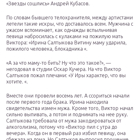
«Звезды сошлись» Андрей Кубасов.
По словам бывшего телохранителя, между артистами
летели такие искры, что доставалось всем. Мужчина с
ужасом вспоминает, как однажды вспыльчивая
певица набросилась с кулаками на пожилую мать
Виктора: «Ирина Салтыкова Витину маму ударила,
пожилого человека, блокадника «.
«А за что маму-то бить? Ну что это такое?», —
негодовал в студии Оскар Кучера. На что Виктор
Салтыков пожал плечами: «У Иры характер, что вы
хотите. «.
Вместе они провели восемь лет. А ссориться начали
после первого года брака. Ирина находила
свидетельства измен мужа. Кроме того, Виктор начал
сильно выпивать, а потом и поднимать на нее руку.
Салтыкова требовала от мужа закодироваться от
алкоголизма, потому что «Виктор пил с утра до
вечера». Когда он в первый раз избил певицу, она
сбежала из дома. Но Салтыков выпросил прощение.