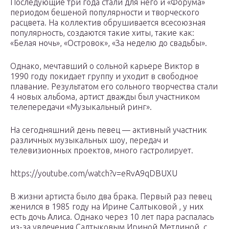
Последующие три года стали для него и «Форума»
периодом бешеной популярности и творческого
расцвета. На коллектив обрушивается всесоюзная
популярность, создаются такие хиты, такие как:
«Белая ночь», «Островок», «За неделю до свадьбы».
Однако, мечтавший о сольной карьере Виктор в
1990 году покидает группу и уходит в свободное
плавание. Результатом его сольного творчества стали
4 новых альбома, артист дважды был участником
телепередачи «Музыкальный ринг».
На сегодняшний день певец — активный участник
различных музыкальных шоу, передач и
телевизионных проектов, много гастролирует.
https://youtube.com/watch?v=eRvA9qDBUXU
В жизни артиста было два брака. Первый раз певец
женился в 1985 году на Ирине Салтыковой , у них
есть дочь Алиса. Однако через 10 лет пара распалась
из-за увлечения Салтыковым Ириной Метлиной, с