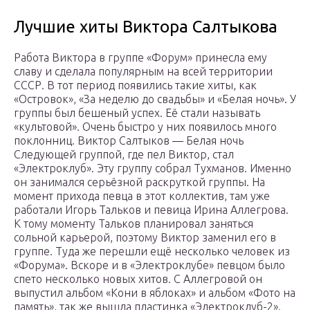
Лучшие хиты Виктора Салтыкова
Работа Виктора в группе «Форум» принесла ему
славу и сделала популярным на всей территории
СССР. В тот период появились такие хиты, как
«Островок», «За неделю до свадьбы» и «Белая ночь». У
группы был бешеный успех. Её стали называть
«культовой». Очень быстро у них появилось много
поклонниц. Виктор Салтыков — Белая ночь
Следующей группой, где пел Виктор, стал
«Электроклуб». Эту группу собрал Тухманов. Именно
он занимался серьёзной раскруткой группы. На
момент прихода певца в этот коллектив, там уже
работали Игорь Тальков и певица Ирина Аллегрова.
К тому моменту Тальков планировал заняться
сольной карьерой, поэтому Виктор заменил его в
группе. Туда же перешли ещё несколько человек из
«Форума». Вскоре и в «Электроклубе» певцом было
спето несколько новых хитов. С Аллегровой он
выпустил альбом «Кони в яблоках» и альбом «Фото на
память», так же вышла пластинка «Электроклуб-2».