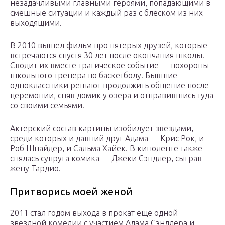
незадачливыми главными героями, попадающими в
смешные ситуации и каждый раз с блеском из них
выходящими.
В 2010 вышел фильм про пятерых друзей, которые
встречаются спустя 30 лет после окончания школы.
Сводит их вместе трагическое событие — похороны
школьного тренера по баскетболу. Бывшие
одноклассники решают продолжить общение после
церемонии, сняв домик у озера и отправившись туда
со своими семьями.
Актерский состав картины изобилует звездами,
среди которых и давний друг Адама — Крис Рок, и
Роб Шнайдер, и Сальма Хайек. В киноленте также
снялась супруга комика — Джеки Сэндлер, сыграв
жену Тардио.
Притворись моей женой
2011 стал годом выхода в прокат еще одной
звездной комедии с участием Адама Сэндлера и