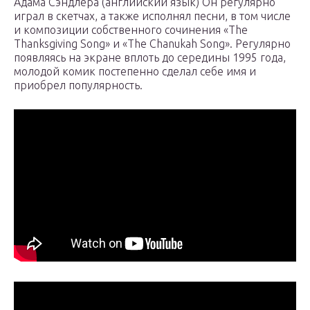
Адама Сэндлера (английский язык) Он регулярно
играл в скетчах, а также исполнял песни, в том числе
и композиции собственного сочинения «The
Thanksgiving Song» и «The Chanukah Song». Регулярно
появляясь на экране вплоть до середины 1995 года,
молодой комик постепенно сделал себе имя и
приобрел популярность.