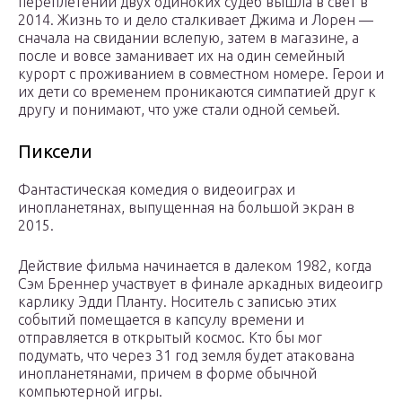
переплетении двух одиноких судеб вышла в свет в
2014. Жизнь то и дело сталкивает Джима и Лорен —
сначала на свидании вслепую, затем в магазине, а
после и вовсе заманивает их на один семейный
курорт с проживанием в совместном номере. Герои и
их дети со временем проникаются симпатией друг к
другу и понимают, что уже стали одной семьей.
Пиксели
Фантастическая комедия о видеоиграх и
инопланетянах, выпущенная на большой экран в
2015.
Действие фильма начинается в далеком 1982, когда
Сэм Бреннер участвует в финале аркадных видеоигр
карлику Эдди Планту. Носитель с записью этих
событий помещается в капсулу времени и
отправляется в открытый космос. Кто бы мог
подумать, что через 31 год земля будет атакована
инопланетянами, причем в форме обычной
компьютерной игры.