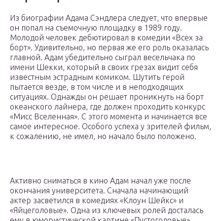
Из биографии Адама Сэндлера следует, что впервые
он попал на съемочную площадку в 1989 году.
Молодой человек дебютировал в комедии «Всех за
борт». Удивительно, но первая же его роль оказалась
главной. Адам убедительно сыграл весельчака по
имени Шекки, который в своих грезах видит себя
известным эстрадным комиком. Шутить герой
пытается везде, в том числе и в неподходящих
ситуациях. Однажды он решает проникнуть на борт
океанского лайнера, где должен проходить конкурс
«Мисс Вселенная». С этого момента и начинается все
самое интересное. Особого успеха у зрителей фильм,
к сожалению, не имел, но начало было положено.
Активно сниматься в кино Адам начал уже после
окончания университета. Сначала начинающий
актер засветился в комедиях «Клоун Шейкс» и
«Яйцеголовые». Одна из ключевых ролей досталась
ему в юмористической картине «Пустоголовые»,