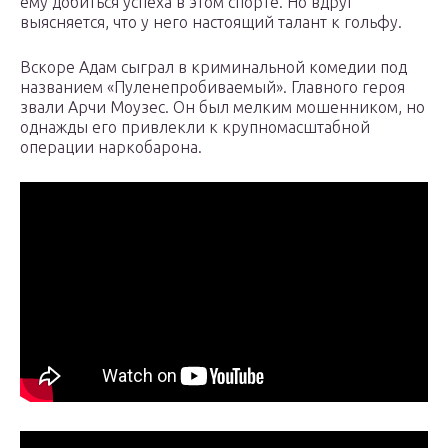
ему добиться успеха в этом спорте. Но вдруг
выясняется, что у него настоящий талант к гольфу.
Вскоре Адам сыграл в криминальной комедии под
названием «Пуленепробиваемый». Главного героя
звали Арчи Моузес. Он был мелким мошенником, но
однажды его привлекли к крупномасштабной
операции наркобарона.