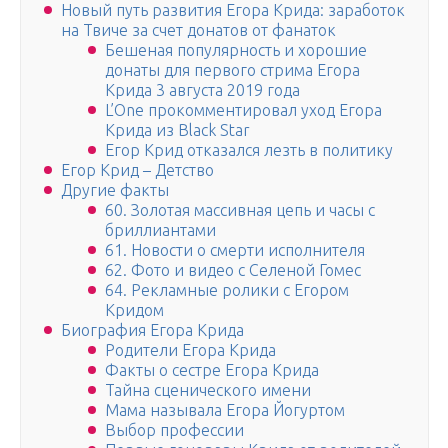
Новый путь развития Егора Крида: заработок
на Твиче за счет донатов от фанаток
Бешеная популярность и хорошие
донаты для первого стрима Егора
Крида 3 августа 2019 года
L’One прокомментировал уход Егора
Крида из Black Star
Егор Крид отказался лезть в политику
Егор Крид – Детство
Другие факты
60. Золотая массивная цепь и часы с
бриллиантами
61. Новости о смерти исполнителя
62. Фото и видео с Селеной Гомес
64. Рекламные ролики с Егором
Кридом
Биография Егора Крида
Родители Егора Крида
Факты о сестре Егора Крида
Тайна сценического имени
Мама называла Егора Йогуртом
Выбор профессии