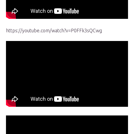
https://youtube.com/watch?v=P0FFk3sQCwg