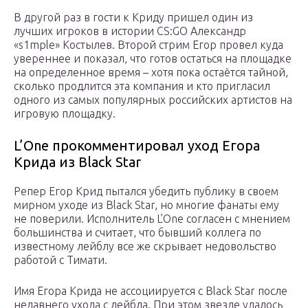
В другой раз в гости к Криду пришел один из
лучших игроков в истории CS:GO Александр
«s1mple» Костылев. Второй стрим Егор провел куда
увереннее и показал, что готов остаться на площадке
на определенное время – хотя пока остаётся тайной,
сколько продлится эта компания и кто пригласил
одного из самых популярных российских артистов на
игровую площадку.
L’One прокомментировал уход Егора
Крида из Black Star
Репер Егор Крид пытался убедить публику в своем
мирном уходе из Black Star, но многие фанаты ему
не поверили. Исполнитель L’One согласен с мнением
большинства и считает, что бывший коллега по
известному лейблу все же скрывает недовольство
работой с Тимати.
Имя Егора Крида не ассоциируется с Black Star после
недавнего ухода с лейбла. При этом звезде удалось