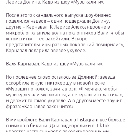
Лариса Долина. Кадр из шоу «Музыкалити».
После этого скандального выпуска шоу-бизнес
поделился надвое – одни поддержали Долину,
другие – Карнавал. К Ларисе Александровне в
микроблог хлынула волна поклонников Вали, чтобы
«отомстить» — ее захейтили. Вскоре
представительницы разных поколений помирились,
Карнавал подарила звезде укулеле.
Валя Карнавал. Кадр из шоу «Музыкалити».
Но последнее слово осталось за Долиной: звезда
оскорбила юную тиктокершу в новой песне
«Мураши по коже», зачитав рэп: «Я мечтаю, чтобы
музыку делали музыканты, а не куклы из пластика»,
и держит то самое укулеле. А в другом месте звучит
фраза: «Карнавал закончится».
В микроблоге Вали Карнавал в Instagram все больше
снимков в бикини. Да и видеоролики в TikTok
красотка часто снимает с декольтированными