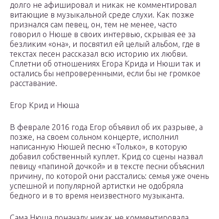
долго не афишировал и никак не комментировал
витающие в музыкальной среде слухи. Как позже
признался сам певец, он, тем не менее, часто
говорил о Нюше в своих интервью, скрывая ее за
безликим «она», и посвятил ей целый альбом, где в
текстах песен рассказал всю историю их любви.
Сплетни об отношениях Егора Крида и Нюши так и
остались бы непроверенными, если бы не громкое
расставание.
Егор Крид и Нюша
В феврале 2016 года Егор объявил об их разрыве, а
позже, на своем сольном концерте, исполнил
написанную Нюшей песню «Только», в которую
добавил собственный куплет. Крид со сцены назвал
певицу «папиной дочкой» и в тексте песни объяснил
причину, по которой они расстались: семья уже очень
успешной и популярной артистки не одобряла
бедного и в то время неизвестного музыканта.
Сама Нюша поначалу никак не комментировала