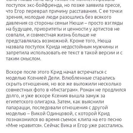
поступок экс-бойфренда, но позже заявила прессе,
что Егор переврал причину расставания. С ее точки
зрения, молодые люди разошлись без всякого
давления со стороны семьи Нюши – просто взгляды
на будущее, приоритеты и ценности у артистов не
совпали, и совместная жизнь больше не
представлялась возможной. Кроме того, Нюша
назвала поступок Крида недостойным мужчины и
запретила использовать ее текст в такой версии и с
таким смыслом.
Вскоре после этого Крид начал встречаться с
моделью Ксенией Дели. Влюбленные старались
скрыть отношения, но все же выложили несколько
совместных фото в «Инстаграм». Роман не продлился
долго, и уже вскоре Ксения вышла замуж за
египетского олигарха. Затем, как выяснили
папарацци, последовали отношения с другой
моделью – Викой Одинцовой, с которой Крид
познакомился во время съемок клипа на его песню
«Мне нравится». Сейчас Вика и Егор уже расстались.