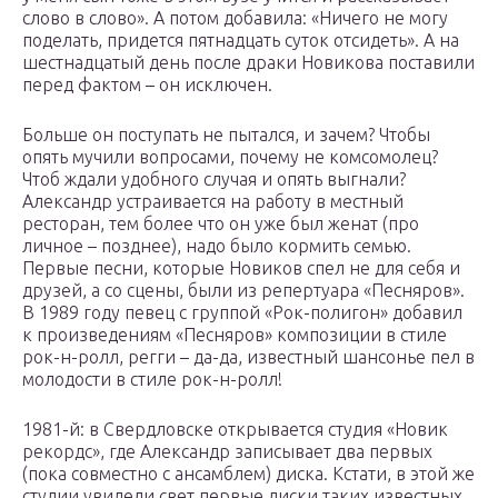
слово в слово». А потом добавила: «Ничего не могу
поделать, придется пятнадцать суток отсидеть». А на
шестнадцатый день после драки Новикова поставили
перед фактом – он исключен.
Больше он поступать не пытался, и зачем? Чтобы
опять мучили вопросами, почему не комсомолец?
Чтоб ждали удобного случая и опять выгнали?
Александр устраивается на работу в местный
ресторан, тем более что он уже был женат (про
личное – позднее), надо было кормить семью.
Первые песни, которые Новиков спел не для себя и
друзей, а со сцены, были из репертуара «Песняров».
В 1989 году певец с группой «Рок-полигон» добавил
к произведениям «Песняров» композиции в стиле
рок-н-ролл, регги – да-да, известный шансонье пел в
молодости в стиле рок-н-ролл!
1981-й: в Свердловске открывается студия «Новик
рекордс», где Александр записывает два первых
(пока совместно с ансамблем) диска. Кстати, в этой же
студии увидели свет первые диски таких известных