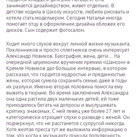
занимается дизайнерством, живет отдельно. В
детстве ходила в Школу искусств, любила рисовать и
хотела стать модельером. Сегодня Наталья иногда
помогает отцу в оформлении дизайна обложек его
дисков. Сын содержит фотосалон.
Ходит много слухов вокруг личной жизни музыканта.
Поклонников и просто сплетников очень интересует
Александр Новиков. Биография, жена, дети… На
очередной церемонии вручения премии «Шансон» в
Кремле Новиков дал большое интервью, в котором
рассказал, что гордится мудростью и преданностью
жены, которая сумела сохранить семью даже в годы
их разлуки. Именно вторая половина помогла ему
выжить в тюрьме. Во время заключения Александра
она одна растила двух маленьких детей, ей тоже
приходилось бегать на допросы и выслушивать
критику знакомых. С ней певец уже более 27 лет и
категорически отрицает слухи о разводе с женой. Он
подчеркнул, что не расстанется с супругой никогда.
Хотя желтая пресса тут же выложила информацию о
том, что когда к музыканту пришла популярность,