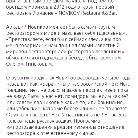
оригинальным брендом NOVIKOV. Под тем же
брендом Новиков в 2012 году открыл первый
ресторан в Лондоне – NOVIKOV Restaurant&Bar.
Аркадий Новиков мечтает быть самым крутым
ресторатором в мире и называет себя тщеславным.
«Представляете, если бы я сейчас сидел, а вы про
меня говорили: к нам пришел самый известный
мировой ресторатор! Или ресторатор вселенной!» –
обмолвился он однажды в беседе с бизнесменом
Олегом Тиньковым.
О русских продуктах Новиков рассуждал четыре года
назад вот как: «Баранины у нас российской нет? Нет.
Говядины нет, не было, и даже в перспективе я пока
не вижу. Рыбы у нас нет, помидоры мы едим какие?
Или совсем парниковые какие-то, или бакинские,
или узбекские, которые более или менее привозят.
Фрукты у нас есть? Нет. У нас нифига нет! У нас есть
только наша русская водка». Программа
импортозамещения вряд ли изменила отношение
ресторатора к отечественному сырью.