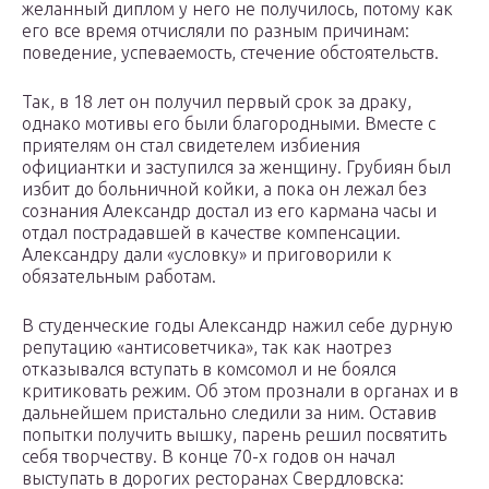
желанный диплом у него не получилось, потому как
его все время отчисляли по разным причинам:
поведение, успеваемость, стечение обстоятельств.
Так, в 18 лет он получил первый срок за драку,
однако мотивы его были благородными. Вместе с
приятелям он стал свидетелем избиения
официантки и заступился за женщину. Грубиян был
избит до больничной койки, а пока он лежал без
сознания Александр достал из его кармана часы и
отдал пострадавшей в качестве компенсации.
Александру дали «условку» и приговорили к
обязательным работам.
В студенческие годы Александр нажил себе дурную
репутацию «антисоветчика», так как наотрез
отказывался вступать в комсомол и не боялся
критиковать режим. Об этом прознали в органах и в
дальнейшем пристально следили за ним. Оставив
попытки получить вышку, парень решил посвятить
себя творчеству. В конце 70-х годов он начал
выступать в дорогих ресторанах Свердловска: