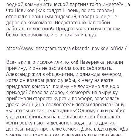
родной коммунистической партии что-то имеете?» На
что Новиков (как солдат Швейк, по его словам)
отвечал с невинным видом: «Я, наверно, еще не
дорос до комсомола. Недостаточно над собой
работал, недостоин!» Придраться к таким ответам
было невозможно, и его приняли в вуз.
https://www.instagram.com/aleksandr_novikov_official/
Все-таки его исключили потом! Наверняка, искали
причину, и она не заставила долго себя ждать.
Александр жил в общежитии, и однажды вечером,
когда он возвращался с учебы, к нему на вахте
придрался комсорг: почему не доложено лично о
приходе? Слово за слово, к комсоргу на выручку
прибежали староста курса и профорг, завязалась
драка. Женщина-следователь потом спросила Сашу:
«За что ты их так ненавидишь? Одному очки разбил,
у другого фингалы на все лицо!» Ответ был таков:
«Они водку пьют и девчонок водят, а на других
доносы пишут про то же самое». Дама вздохнула: «Да
у меня сын тоже в этом вузе учится и рассказывает